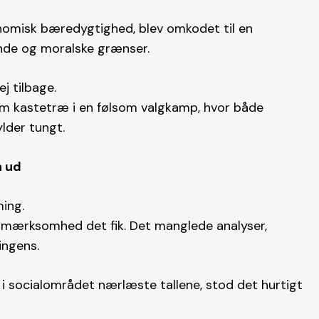
nomisk bæredygtighed, blev omkodet til en
fonde og moralske grænser.
ej tilbage.
om kastetræ i en følsom valgkamp, hvor både
lder tungt.
n ud
ing.
pmærksomhed det fik. Det manglede analyser,
ingens.
 socialområdet nærlæste tallene, stod det hurtigt