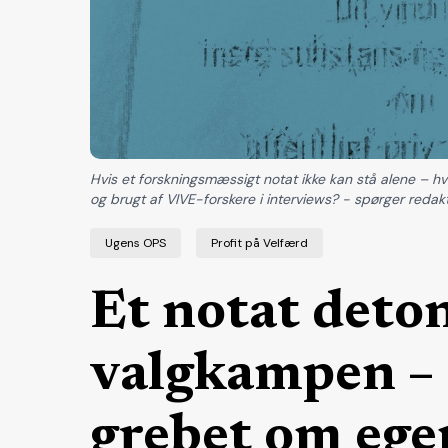
Hvis et forskningsmæssigt notat ikke kan stå alene – h
og brugt af VIVE-forskere i interviews? - spørger red
Ugens OPS
Profit på Velfærd
Et notat deton
valgkampen –
grebet om ege