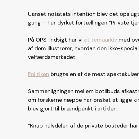
Uanset notatets intention blev det opslug
gang – har dyrket fortællingen “Private tj
På OPS-Indsigt har vi
et temaarkiv
med over
af dem illustrerer, hvordan den ikke-specia
velfærdsmarkedet.
Politiken
brugte en af de mest spektakulære
Sammenligningen mellem botilbuds afkastn
om forskerne næppe har ønsket at ligge kim
blev gjort til brændpunkt i artiklen:
“Knap halvdelen af de private bosteder har