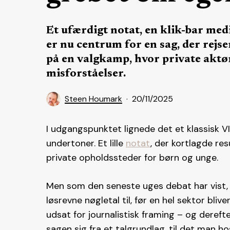
Et ufærdigt notat, en klik-bar med
er nu centrum for en sag, der rej
på en valgkamp, hvor private aktør
misforståelser.
Steen Houmark
20/11/2025
I udgangspunktet lignede det et klassisk V
undertoner. Et lille
notat
, der kortlagde re
private opholdssteder for børn og unge.
Men som den seneste uges debat har vist, 
løsrevne nøgletal til, før en hel sektor bliv
udsat for journalistisk framing – og dereft
sagen sig fra et talgrundlag, til det man 