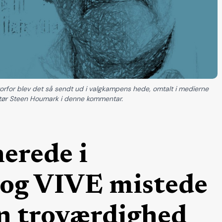
vorfor blev det så sendt ud i valgkampens hede, omtalt i medierne
aktør Steen Houmark i denne kommentar.
erede i
 og VIVE mistede
n troværdighed