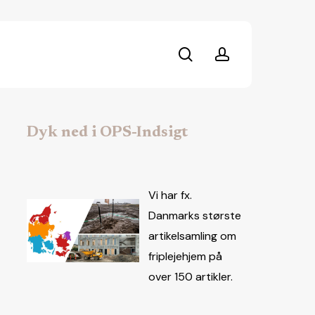
search
account
Dyk ned i OPS-Indsigt
Vi har fx.
Danmarks største
artikelsamling om
friplejehjem på
over 150 artikler.