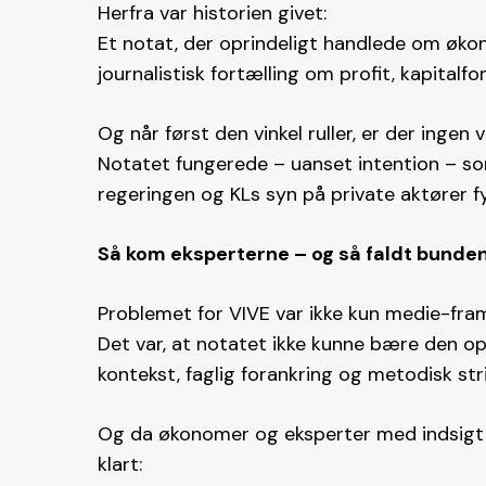
Herfra var historien givet:
Et notat, der oprindeligt handlede om øko
journalistisk fortælling om profit, kapital
Og når først den vinkel ruller, er der ingen v
Notatet fungerede – uanset intention – s
regeringen og KLs syn på private aktører fy
Så kom eksperterne – og så faldt bunde
Problemet for VIVE var ikke kun medie-fram
Det var, at notatet ikke kunne bære den o
kontekst, faglig forankring og metodisk str
Og da økonomer og eksperter med indsigt i
klart: