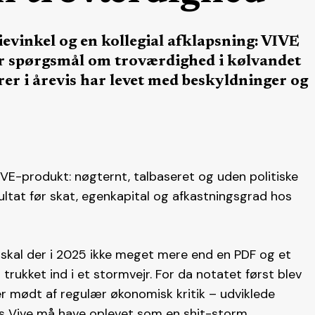
ievinkel og en kollegial afklapsning: VIVE
ser spørgsmål om troværdighed i kølvandet
er i årevis har levet med beskyldninger og
IVE-produkt: nøgternt, talbaseret og uden politiske
sultat før skat, egenkapital og afkastningsgrad hos
skal der i 2025 ikke meget mere end en PDF og et
er trukket ind i et stormvejr. For da notatet først blev
er mødt af regulær økonomisk kritik – udviklede
hos Vive må have oplevet som en shit-storm.