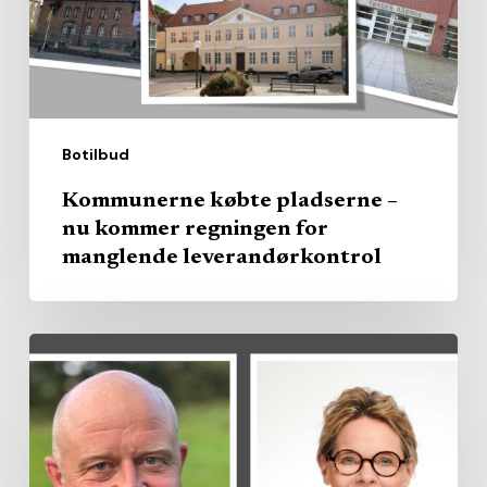
kommer
regningen
for
manglende
leverandørkontrol
Botilbud
Kommunerne købte pladserne –
nu kommer regningen for
manglende leverandørkontrol
Region
køber
privat
kapacitet
–