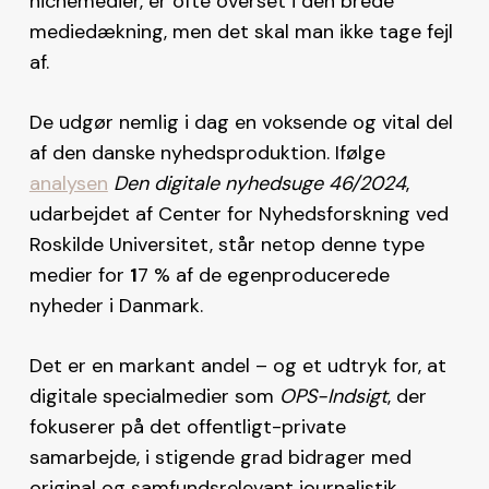
nichemedier, er ofte overset i den brede
mediedækning, men det skal man ikke tage fejl
af.
De udgør nemlig i dag en voksende og vital del
af den danske nyhedsproduktion. Ifølge
analysen
Den digitale nyhedsuge 46/2024
,
udarbejdet af Center for Nyhedsforskning ved
Roskilde Universitet, står netop denne type
medier for
1
7 % af de egenproducerede
nyheder i Danmark.
Det er en markant andel – og et udtryk for, at
digitale specialmedier som
OPS-Indsigt
, der
fokuserer på det offentligt-private
samarbejde, i stigende grad bidrager med
original og samfundsrelevant journalistik.