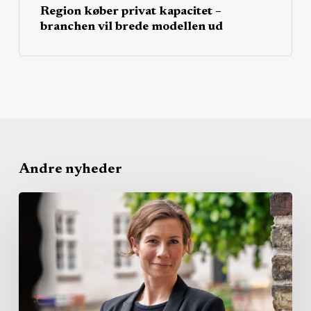
Region køber privat kapacitet –
branchen vil brede modellen ud
Andre nyheder
Dansk
Erhverv
vil
lade
grønne
byggeprojekter