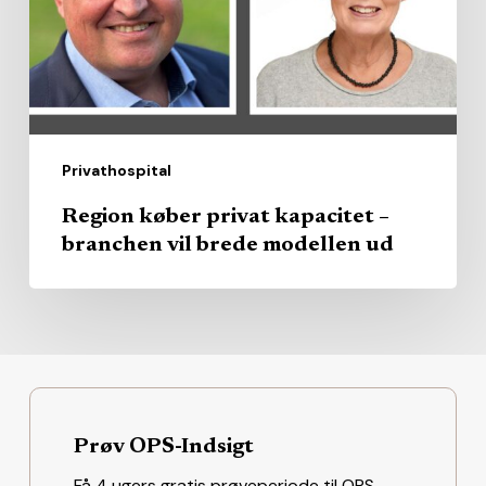
branchen
vil
brede
modellen
ud
Privathospital
Region køber privat kapacitet –
branchen vil brede modellen ud
Prøv OPS-Indsigt
Få 4 ugers gratis prøveperiode til OPS-