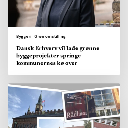
springe
kommunernes
kø
over
Byggeri
Grøn omstilling
Dansk Erhverv vil lade grønne
byggeprojekter springe
kommunernes kø over
Kommunerne
købte
pladserne
–
nu