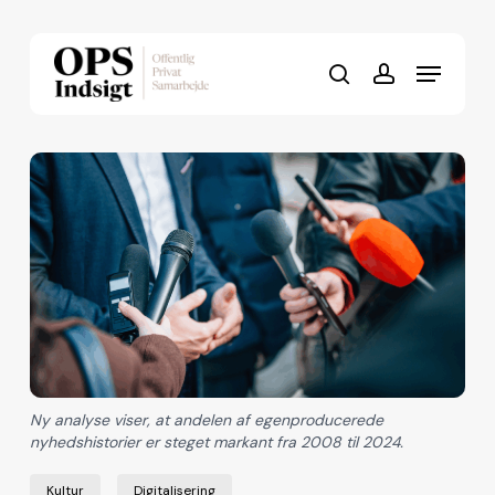
Skip
to
Menu
Close
main
search
account
Menu
content
Ny analyse viser, at andelen af egenproducerede
nyhedshistorier er steget markant fra 2008 til 2024.
Kultur
Digitalisering