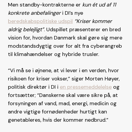
Men standby-kontrakterne er
kun ét ud af 11
konkrete anbefalinger
i DI’s nye
beredskabspolitiske udspil
“Kriser kommer
aldrig belejligt”
. Udspillet præsenterer en bred
vision for, hvordan Danmark skal gøre sig mere
modstandsdygtig over for alt fra cyberangreb
til klimahændelser og hybride trusler.
“Vi må se i øjnene, at vi lever i en verden, hvor
risikoen for kriser vokser,” siger Morten Høyer,
politisk direktør i DI i
en pressemeddelelse
og
fortsætter; “Danskerne skal være sikre på, at
forsyningen af vand, mad, energi, medicin og
andre vigtige fornødenheder hurtigt kan
genetableres, hvis der kommer nedbrud.”