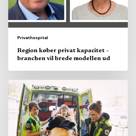
vil
brede
modellen
ud
Privathospital
Region køber privat kapacitet –
branchen vil brede modellen ud
AI
skal
hjælpe
ambulancefolk
med
at