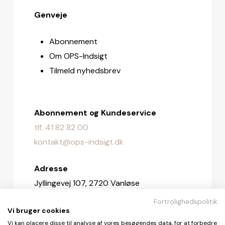
Genveje
Abonnement
Om OPS-Indsigt
Tilmeld nyhedsbrev
Abonnement og Kundeservice
tlf. 41 82 82 00
kontakt@ops-indsigt.dk
Adresse
Jyllingevej 107, 2720 Vanløse
Fortrolighedspolitik
Redaktionen
Vi bruger cookies
redaktionen@ops-indsigt.dk
Vi kan placere disse til analyse af vores besøgendes data, for at forbedre