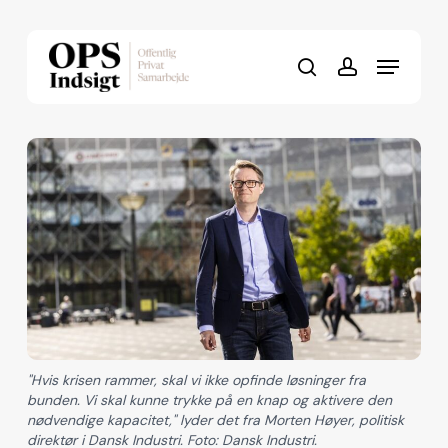
Skip
to
Menu
Close
main
search
account
Menu
content
"Hvis krisen rammer, skal vi ikke opfinde løsninger fra
bunden. Vi skal kunne trykke på en knap og aktivere den
nødvendige kapacitet," lyder det fra Morten Høyer, politisk
direktør i Dansk Industri. Foto: Dansk Industri.