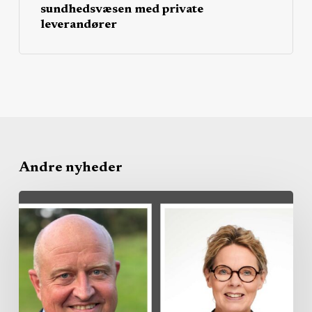
sundhedsvæsen med private
leverandører
Andre nyheder
Region
køber
privat
kapacitet
–
branchen