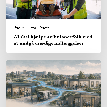
undgå
unødige
indlæggelser
Digitalisering
Regionalt
AI skal hjælpe ambulancefolk med
at undgå unødige indlæggelser
Hvem
skal
levere
det
nære
sundhedsvæsen?