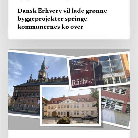
Dansk Erhverv vil lade grønne
byggeprojekter springe
kommunernes kø over
Kommunerne
købte
pladserne
–
nu
kommer
regningen
for
manglende
leverandørkontrol