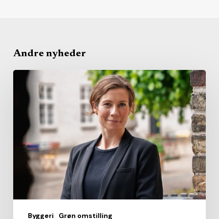
Andre nyheder
Dansk
Erhverv
vil
lade
grønne
byggeprojekter
springe
kommunernes
kø
over
Byggeri
Grøn omstilling