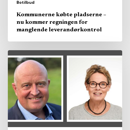
Botilbud
Kommunerne købte pladserne –
nu kommer regningen for
manglende leverandørkontrol
Region
køber
privat
kapacitet
–
branchen
vil
brede
modellen
ud