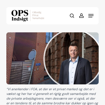
Skip
to
Menu
Close
main
search
account
Menu
content
“Vi anerkender i FOA, at der er et privat marked og det er i
vækst og her har vi generelt et rigtig godt samarbejde med
de private arbejdsgivere, men desværre ser vi også, at der
er en tendens til, at de samme brodne kar dukker op igen og