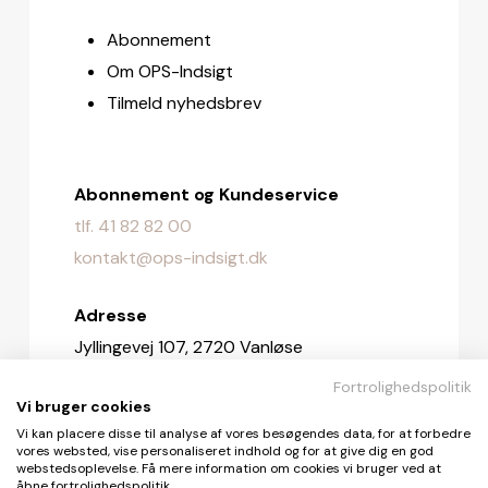
Abonnement
Om OPS-Indsigt
Tilmeld nyhedsbrev
Abonnement og Kundeservice
tlf. 41 82 82 00
kontakt@ops-indsigt.dk
Adresse
Jyllingevej 107, 2720 Vanløse
Fortrolighedspolitik
Redaktionen
Vi bruger cookies
redaktionen@ops-indsigt.dk
Vi kan placere disse til analyse af vores besøgendes data, for at forbedre
vores websted, vise personaliseret indhold og for at give dig en god
webstedsoplevelse. Få mere information om cookies vi bruger ved at
åbne fortrolighedspolitik.