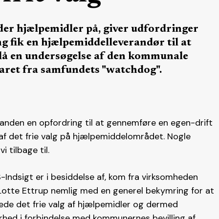
 hjælpemidler på, giver udfordringer
ing fik en hjælpemiddelleverandør til at
lå en undersøgelse af den kommunale
aret fra samfundets "watchdog".
nden en opfordring til at gennemføre en egen-drift
f det frie valg på hjælpemiddelområdet. Nogle
 tilbage til.
ndsigt er i besiddelse af, kom fra virksomheden
-Lotte Ettrup nemlig med en generel bekymring for at
de det frie valg af hjælpemidler og dermed
rhed i forbindelse med kommunernes bevilling af