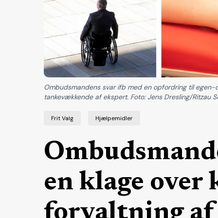
Ombudsmandens svar ifb med en opfordring til egen-dr
tankevækkende af ekspert. Foto: Jens Dresling/Ritzau 
Frit Valg
Hjælpemidler
Ombudsmanden
en klage ove
forvaltning af 