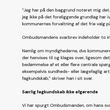
”Jeg har på den baggrund noteret mig det,
jeg ikke på det foreliggende grundlag har i
kommunernes forvaltning af det frie valg 
Ombudsmandens svarbrev indeholder to int
Nemlig om myndighederne, dvs kommunerne, ha
der henvises til og klages over, ligesom det
bedømmelse af et eller flere centrale spø
eksempelvis sundheds- eller lægefaglig ar
fagkundskab,” skriver han i sit svar.
Særlig fagkundskab ikke afgørende
Vi har spurgt Ombudsmanden, om hans svar b