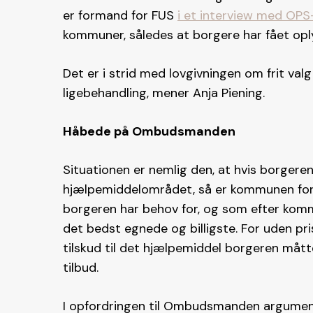
er formand for FUS
i et interview med OPS
kommuner, således at borgere har fået oply
Det er i strid med lovgivningen om frit val
ligebehandling, mener Anja Piening.
Håbede på Ombudsmanden
Situationen er nemlig den, at hvis borgeren
hjælpemiddelområdet, så er kommunen forpl
borgeren har behov for, og som efter kom
det bedst egnede og billigste. For uden pr
tilskud til det hjælpemiddel borgeren måt
tilbud.
I opfordringen til Ombudsmanden argumente