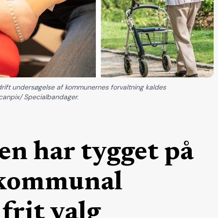
ift undersøgelse af kommunernes forvaltning kaldes
Scanpix/ Specialbandager.
 har tygget på
r kommunal
frit valg