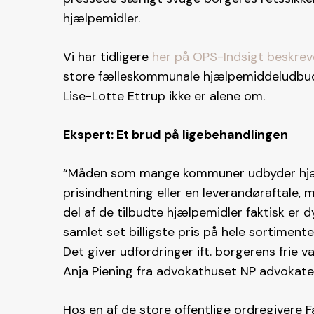
hjælpemidler.
Vi har tidligere
her på OPS-Indsigt beskrev
store fælleskommunale hjælpemiddeludbud 
Lise-Lotte Ettrup ikke er alene om.
Ekspert: Et brud på ligebehandlingen
“Måden som mange kommuner udbyder hjæl
prisindhentning eller en leverandøraftale,
del af de tilbudte hjælpemidler faktisk er 
samlet set billigste pris på hele sortimente
Det giver udfordringer ift. borgerens frie 
Anja Piening fra advokathuset NP advokate
Hos en af de store offentlige ordregivere 