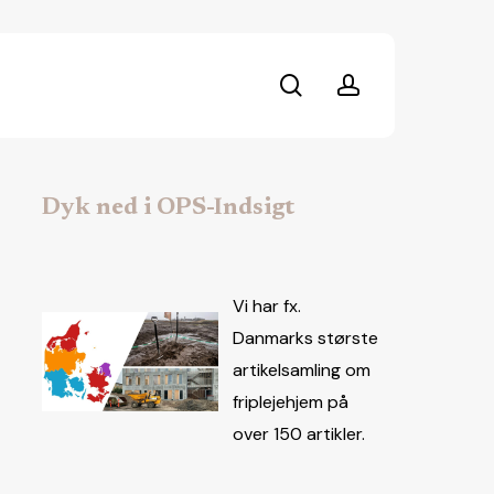
search
account
Dyk ned i OPS-Indsigt
Vi har fx.
Danmarks største
artikelsamling om
friplejehjem på
over 150 artikler.