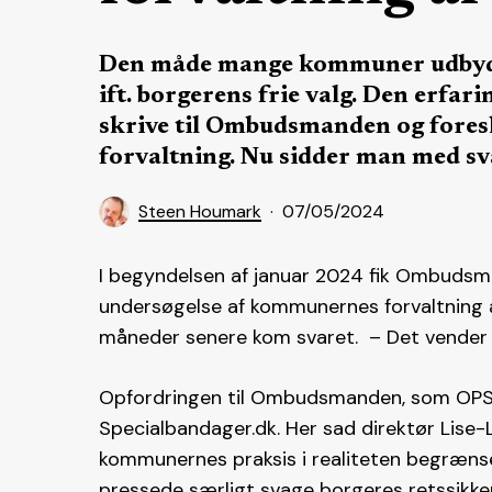
Den måde mange kommuner udbyder
ift. borgerens frie valg. Den erfar
skrive til Ombudsmanden og fores
forvaltning. Nu sidder man med sv
Steen Houmark
07/05/2024
I begyndelsen af januar 2024 fik Ombudsma
undersøgelse af kommunernes forvaltning a
måneder senere kom svaret. – Det vender vi
Opfordringen til Ombudsmanden, som OPS-I
Specialbandager.dk. Her sad direktør Lise
kommunernes praksis i realiteten begrænse
pressede særligt svage borgeres retssikke