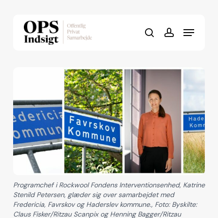
Skip
to
Menu
Close
main
search
account
Menu
content
Programchef i Rockwool Fondens Interventionsenhed, Katrine
Stenild Petersen, glæder sig over samarbejdet med
Fredericia, Favrskov og Haderslev kommune., Foto: Byskilte:
Claus Fisker/Ritzau Scanpix og Henning Bagger/Ritzau