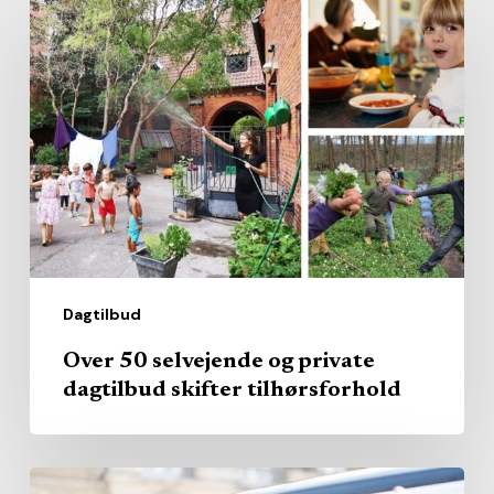
Over
50
selvejende
og
private
dagtilbud
skifter
tilhørsforhold
Dagtilbud
Over 50 selvejende og private
dagtilbud skifter tilhørsforhold
Profit-