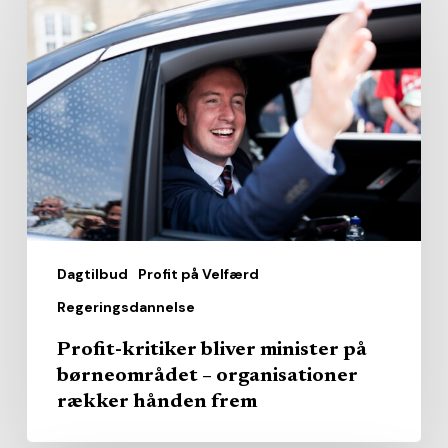
kritiker
bliver
minister
på
børneområdet
–
organisationer
rækker
hånden
Dagtilbud
Profit på Velfærd
frem
Regeringsdannelse
Profit-kritiker bliver minister på
børneområdet – organisationer
rækker hånden frem