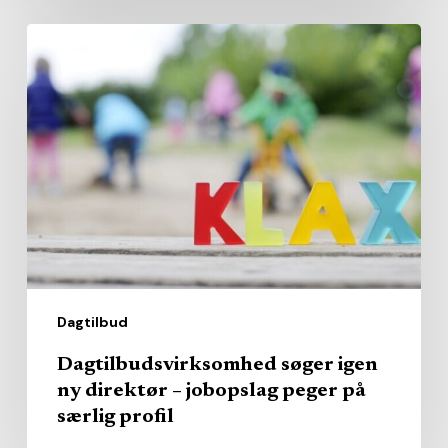
Dagtilbudsvirksomhed
søger
igen
ny
direktør
–
jobopslag
peger
på
særlig
Dagtilbud
profil
Dagtilbudsvirksomhed søger igen
ny direktør – jobopslag peger på
særlig profil