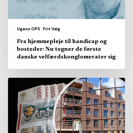
tegner
de
første
Ugens OPS
Frit Valg
danske
velfærdskonglomerater
Fra hjemmepleje til handicap og
sig
bosteder: Nu tegner de første
danske velfærdskonglomerater sig
Hvorfor
låner
kommunale
plejehjem
billigere
end