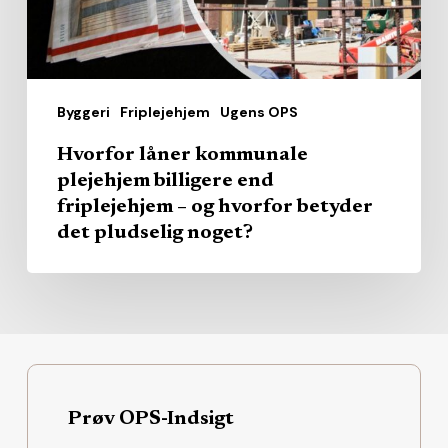
friplejehjem
–
og
hvorfor
Byggeri
Friplejehjem
Ugens OPS
betyder
det
Hvorfor låner kommunale
pludselig
plejehjem billigere end
noget?
friplejehjem – og hvorfor betyder
det pludselig noget?
Prøv OPS-Indsigt