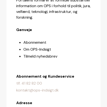
Portalens formål er at formidle substantiel
information om OPS i forhold til politik, jura,
velfærd, teknologi, infrastruktur, og
forskning.
Genveje
Abonnement
Om OPS-Indsigt
Tilmeld nyhedsbrev
Abonnement og Kundeservice
tlf. 41 82 82 00
kontakt@ops-indsigt.dk
Adresse