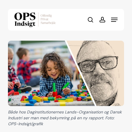
Skip
to
Menu
Close
main
search
account
Menu
content
Både hos Daginstitutionernes Lands-Organisation og Dansk
Industri ser man med bekymring på en ny rapport. Foto:
OPS-Indsigt/grafik