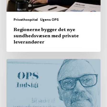
leverandører
Privathospital
Ugens OPS
Regionerne bygger det nye
sundhedsvæsen med private
leverandører
Fra
hjemmepleje
til
handicap
og
bosteder:
Nu