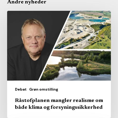
Andre nyheder
Råstofplanen
mangler
realisme
om
både
klima
og
forsyningssikkerhed
Debat
Grøn omstilling
Råstofplanen mangler realisme om
både klima og forsyningssikkerhed