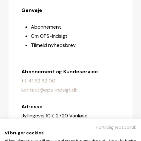
Genveje
Abonnement
Om OPS-Indsigt
Tilmeld nyhedsbrev
Abonnement og Kundeservice
tlf. 41 82 82 00
kontakt@ops-indsigt.dk
Adresse
Jyllingevej 107, 2720 Vanløse
Fortrolighedspolitik
Redaktionen
Vi bruger cookies
Vi kan placere disse til analyse af vores besøgendes data, for at forbedre