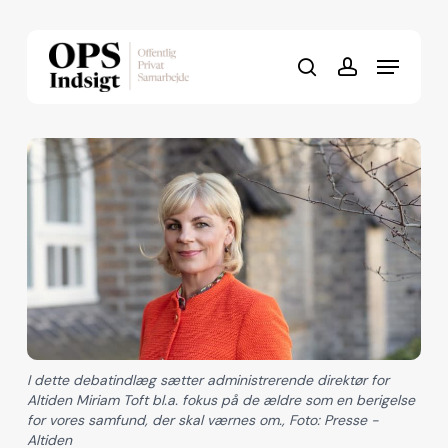
Skip
to
Menu
Close
main
search
account
Menu
content
I dette debatindlæg sætter administrerende direktør for
Altiden Miriam Toft bl.a. fokus på de ældre som en berigelse
for vores samfund, der skal værnes om., Foto: Presse -
Altiden