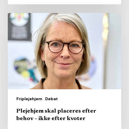
Plejehjem
skal
placeres
efter
behov
–
ikke
efter
kvoter
Friplejehjem
Debat
Plejehjem skal placeres efter
behov – ikke efter kvoter