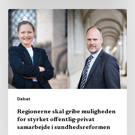
Regionerne
skal
gribe
muligheden
for
styrket
offentlig-
privat
samarbejde
i
Debat
sundhedsreformen
Regionerne skal gribe muligheden
for styrket offentlig-privat
samarbejde i sundhedsreformen