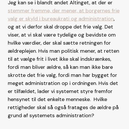
Jeg kan se i blandt andet Altinget, at der er
stemmer fremme, der mener, at borgernes frie
valg er skyld i bureaukrati og administration
,
og at vi derfor skal droppe det frie valg. Det
viser, at vi skal være tydelige og bevidste om
hvilke værdier, der skal sætte retningen for
ældreplejen. Hvis man politisk mener, at retten
til at vælge frit i livet ikke skal indskrænkes,
fordi man bliver ældre, så kan man ikke bare
skrotte det frie valg, fordi man har bygget for
meget administration op i ordningen. Hvis det
er tilfældet, lader vi systemet styre fremfor
hensynet til det enkelte menneske. Hvilke
rettigheder skal så også fratages de ældre på
grund af systemets administration?