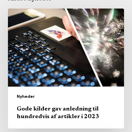
Gode
kilder
gav
anledning
til
hundredvis
af
artikler
i
2023
Nyheder
Gode kilder gav anledning til
hundredvis af artikler i 2023