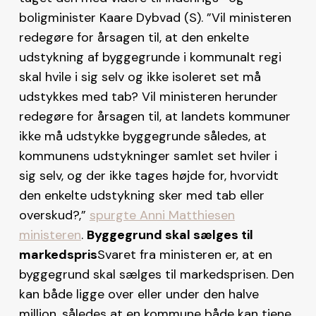
boligminister Kaare Dybvad (S). ”Vil ministeren
redegøre for årsagen til, at den enkelte
udstykning af byggegrunde i kommunalt regi
skal hvile i sig selv og ikke isoleret set må
udstykkes med tab? Vil ministeren herunder
redegøre for årsagen til, at landets kommuner
ikke må udstykke byggegrunde således, at
kommunens udstykninger samlet set hviler i
sig selv, og der ikke tages højde for, hvorvidt
den enkelte udstykning sker med tab eller
overskud?,”
spurgte Anni Matthiesen
ministeren
.
Byggegrund skal sælges til
markedspris
Svaret fra ministeren er, at en
byggegrund skal sælges til markedsprisen. Den
kan både ligge over eller under den halve
million, således at en kommune både kan tjene