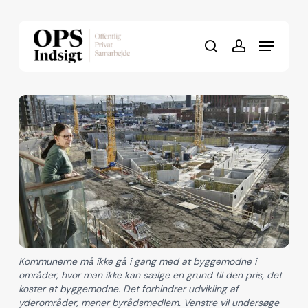
Skip
to
Menu
Close
main
search
account
Menu
content
Kommunerne må ikke gå i gang med at byggemodne i
områder, hvor man ikke kan sælge en grund til den pris, det
koster at byggemodne. Det forhindrer udvikling af
yderområder, mener byrådsmedlem. Venstre vil undersøge