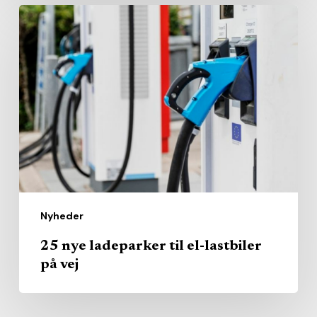
25
nye
ladeparker
til
el-
lastbiler
på
vej
Nyheder
25 nye ladeparker til el-lastbiler
på vej