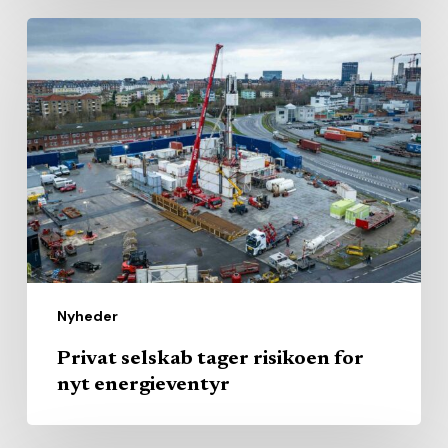
Privat
selskab
tager
risikoen
for
nyt
energieventyr
Nyheder
Privat selskab tager risikoen for
nyt energieventyr