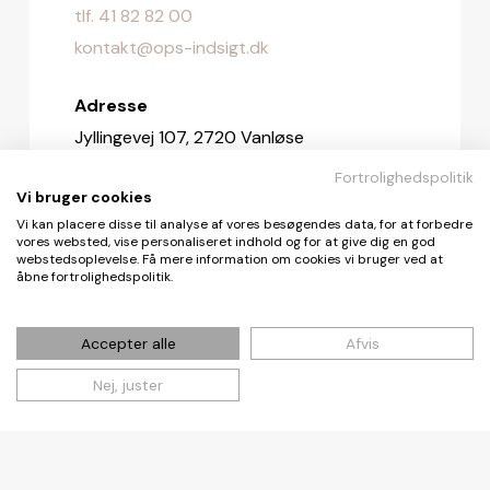
tlf. 41 82 82 00
kontakt@ops-indsigt.dk
Adresse
Jyllingevej 107, 2720 Vanløse
Fortrolighedspolitik
Redaktionen
Vi bruger cookies
redaktionen@ops-indsigt.dk
Vi kan placere disse til analyse af vores besøgendes data, for at forbedre
vores websted, vise personaliseret indhold og for at give dig en god
webstedsoplevelse. Få mere information om cookies vi bruger ved at
åbne fortrolighedspolitik.
© De Fire Vinde ApS 2026
Accepter alle
Afvis
Nej, juster
Cookie- og privatlivspolitik