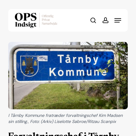
Skip
to
Menu
Close
main
search
account
Menu
content
I Tårnby Kommune fratræder forvaltningschef Kim Madsen
sin stilling., Foto: (Arkiv) Liselotte Sabroe/Ritzau Scanpix