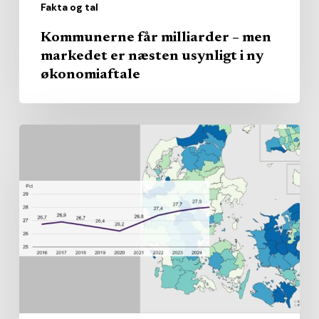
Fakta og tal
ny
økonomiaftale
Kommunerne får milliarder – men
markedet er næsten usynligt i ny
økonomiaftale
Kommunerne
har
skruet
op
for
samarbejdet
med
private
leverandører