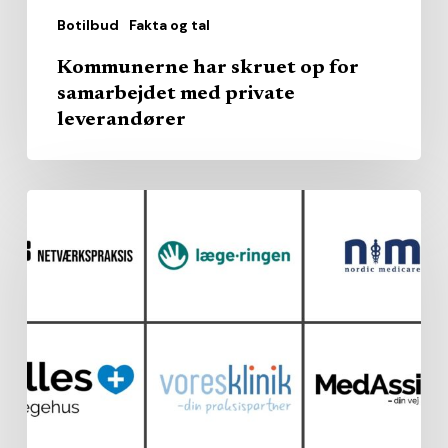
Botilbud
Fakta og tal
Kommunerne har skruet op for
samarbejdet med private
leverandører
Markedet
for
almen
praksis
er
i
bevægelse