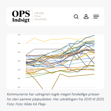
Skip
to
Menu
Close
main
search
account
Menu
content
Kommunerne har udregnet nogle meget forskellige prisser
for den samme plejeydelser. Her udviklingen fra 2013 til 2021,
Foto: Foto: Kilde KA Pleje