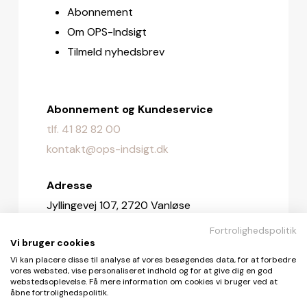
Abonnement
Om OPS-Indsigt
Tilmeld nyhedsbrev
Abonnement og Kundeservice
tlf. 41 82 82 00
kontakt@ops-indsigt.dk
Adresse
Jyllingevej 107, 2720 Vanløse
Fortrolighedspolitik
Redaktionen
Vi bruger cookies
redaktionen@ops-indsigt.dk
Vi kan placere disse til analyse af vores besøgendes data, for at forbedre
vores websted, vise personaliseret indhold og for at give dig en god
webstedsoplevelse. Få mere information om cookies vi bruger ved at
åbne fortrolighedspolitik.