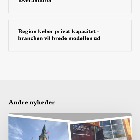
leverandører
Region køber privat kapacitet –
branchen vil brede modellen ud
Andre nyheder
Kommunerne
købte
pladserne