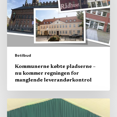
–
nu
kommer
regningen
for
manglende
leverandørkontrol
Botilbud
Kommunerne købte pladserne –
nu kommer regningen for
manglende leverandørkontrol
Alle
private