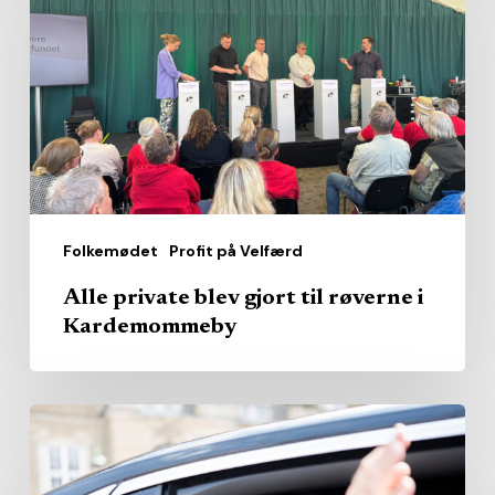
blev
gjort
til
røverne
i
Kardemommeby
Folkemødet
Profit på Velfærd
Alle private blev gjort til røverne i
Kardemommeby
Profit-
kritiker
bliver