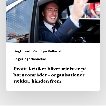
minister
på
børneområdet
–
organisationer
rækker
hånden
Dagtilbud
Profit på Velfærd
frem
Regeringsdannelse
Profit-kritiker bliver minister på
børneområdet – organisationer
rækker hånden frem