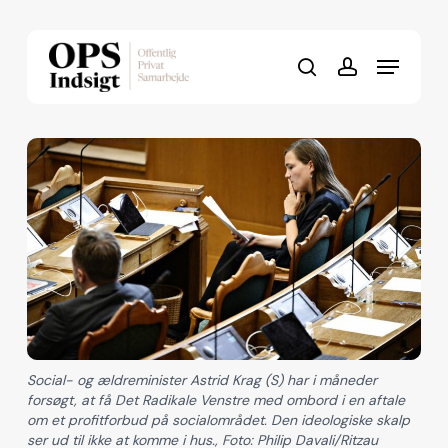
Skip
to
Menu
Close
main
search
account
Menu
content
Social- og ældreminister Astrid Krag (S) har i måneder
forsøgt, at få Det Radikale Venstre med ombord i en aftale
om et profitforbud på socialområdet. Den ideologiske skalp
ser ud til ikke at komme i hus., Foto: Philip Davali/Ritzau