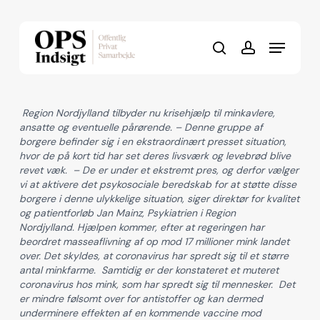
Skip
to
Menu
Close
main
search
account
Menu
content
Region Nordjylland tilbyder nu krisehjælp til minkavlere,
ansatte og eventuelle pårørende. – Denne gruppe af
borgere befinder sig i en ekstraordinært presset situation,
hvor de på kort tid har set deres livsværk og levebrød blive
revet væk. – De er under et ekstremt pres, og derfor vælger
vi at aktivere det psykosociale beredskab for at støtte disse
borgere i denne ulykkelige situation, siger direktør for kvalitet
og patientforløb Jan Mainz, Psykiatrien i Region
Nordjylland. Hjælpen kommer, efter at regeringen har
beordret masseaflivning af op mod 17 millioner mink landet
over. Det skyldes, at coronavirus har spredt sig til et større
antal minkfarme. Samtidig er der konstateret et muteret
coronavirus hos mink, som har spredt sig til mennesker. Det
er mindre følsomt over for antistoffer og kan dermed
underminere effekten af en kommende vaccine mod