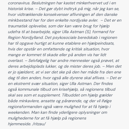
coronavirus. Beslutningen har kastet minkerhvervet ud i en
historisk krise. – Det gør dybt indtryk på mig, når jeg kan se,
hvor vidtrækkende konsekvenser aflivningen af den danske
minkbestand har for den enkelte nordjyske avler. – Det er en
traumatisk oplevelse, som der kan være brug for hjælp
udefra til at bearbejde, siger Ulla Astman (S), formand for
Region Nordjylland. Det psykosociale beredskab i regionen
har til opgave hurtigt at kunne etablere en hjælpeindsats,
hvis der opstår en omfattende og kritisk situation, hvor
mange er kommet til skade eller på anden vis har lidt
overlast. – Selvfølgelig har andre mennesker også prøvet, at
deres arbejdsplads lukker, og de mister deres job. – Men det
er jo sjældent, at vi ser det ske på den her måde fra den ene
dag til den anden, hvor også alle dyrene skal aflives. – Det er
en ekstremt svær situation, siger Ulla Astman. Der findes
også kommunale tilbud om krisehjælp, så regionens tilbud
skal ses som et supplement. Tilbuddet om hjælp gælder
både minkavlere, ansatte og pårørende, og der vil ifølge
regionsformanden også være mulighed for at få hjælp i
weekenden. Man kan finde yderligere oplysninger om
mulighederne for at få hjælp på regionens
hjemmeside. /ritzau/