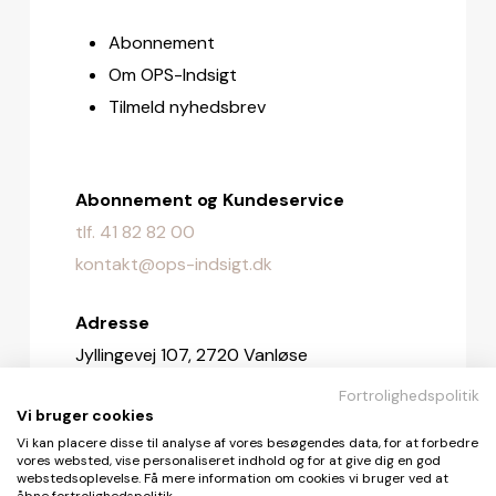
Abonnement
Om OPS-Indsigt
Tilmeld nyhedsbrev
Abonnement og Kundeservice
tlf. 41 82 82 00
kontakt@ops-indsigt.dk
Adresse
Jyllingevej 107, 2720 Vanløse
Fortrolighedspolitik
Redaktionen
Vi bruger cookies
redaktionen@ops-indsigt.dk
Vi kan placere disse til analyse af vores besøgendes data, for at forbedre
vores websted, vise personaliseret indhold og for at give dig en god
webstedsoplevelse. Få mere information om cookies vi bruger ved at