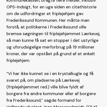
kommunekassen, bragte flere medier, inklusiv
OPS-indsigt, for en uge siden en citathistorie
om de udfordringer et friplejehjem gav
Frederikssund Kommunen. Her måtte man
forstå, at politikerne i Frederikssund ville
bremse søgningen til friplejehjemmet Lærkevej,
så man kunne få sat en stopper i det ustyrlige
og uforudsigelige merforbrug på 19 millioner
kroner, der var opstået på grund af et enkelt
friplejehjem.
“Vi har ikke kunnet se i en krystalkugle og få
svaret på, om pladserne på Lærkevej
(friplejehjemmet red.) ville blive fyldt af
borgere fra andre kommuner eller af borgere
fra Frederikssund,” sagde formand for
Velfærdsudvalget, Inge Messerschmidt, (O) til