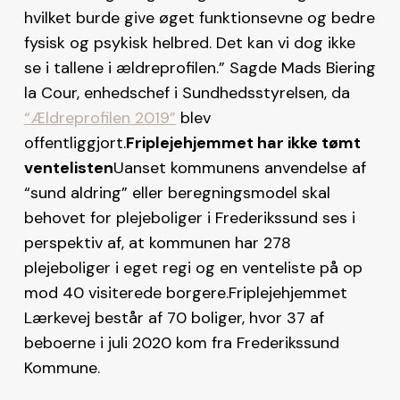
hvilket burde give øget funktionsevne og bedre
fysisk og psykisk helbred. Det kan vi dog ikke
se i tallene i ældreprofilen.” Sagde Mads Biering
la Cour, enhedschef i Sundhedsstyrelsen, da
“Ældreprofilen 2019”
blev
offentliggjort.
Friplejehjemmet har ikke tømt
ventelisten
Uanset kommunens anvendelse af
“sund aldring” eller beregningsmodel skal
behovet for plejeboliger i Frederikssund ses i
perspektiv af, at kommunen har 278
plejeboliger i eget regi og en venteliste på op
mod 40 visiterede borgere.Friplejehjemmet
Lærkevej består af 70 boliger, hvor 37 af
beboerne i juli 2020 kom fra Frederikssund
Kommune.