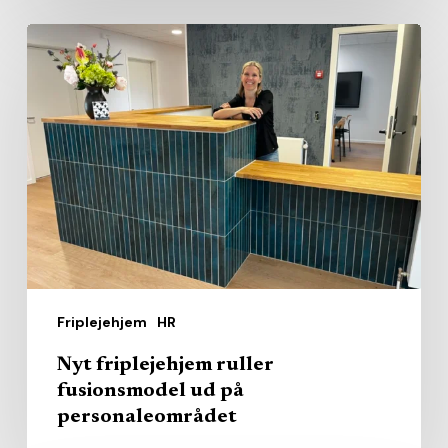
Nyt
friplejehjem
ruller
fusionsmodel
ud
på
personaleområdet
Friplejehjem
HR
Nyt friplejehjem ruller
fusionsmodel ud på
personaleområdet