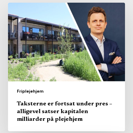
Taksterne
er
fortsat
under
pres
–
alligevel
satser
kapitalen
milliarder
Friplejehjem
på
plejehjem
Taksterne er fortsat under pres –
alligevel satser kapitalen
milliarder på plejehjem