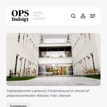
Skip
to
Menu
Close
main
search
account
Menu
content
Friplejehjemmet Lærkevej i Frederikssund er drevet af
plejevirksomheden Attendo, Foto: Attendo
Friplejehjem