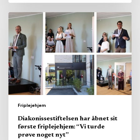
Diakonissestiftelsen
har
åbnet
sit
første
friplejehjem:
“Vi
turde
prøve
noget
Friplejehjem
nyt”
Diakonissestiftelsen har åbnet sit
første friplejehjem: “Vi turde
prøve noget nyt”