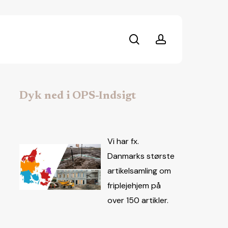
search
account
Dyk ned i OPS-Indsigt
Vi har fx.
Danmarks største
artikelsamling om
friplejehjem på
over 150 artikler.