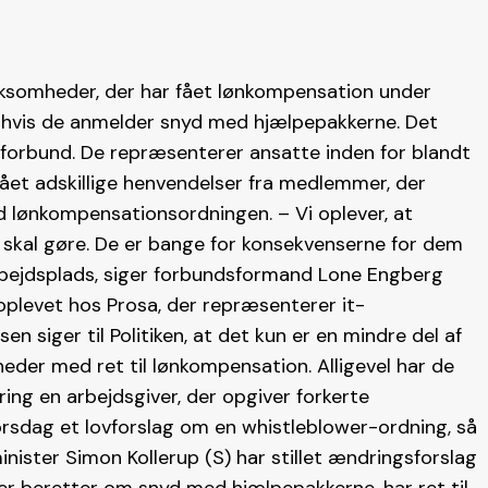
rksomheder, der har fået lønkompensation under
, hvis de anmelder snyd med hjælpepakkerne. Det
dsforbund. De repræsenterer ansatte inden for blandt
ået adskillige henvendelser fra medlemmer, der
 lønkompensationsordningen. – Vi oplever, at
skal gøre. De er bange for konsekvenserne for dem
arbejdsplads, siger forbundsformand Lone Engberg
oplevet hos Prosa, der repræsenterer it-
siger til Politiken, at det kun er en mindre del af
heder med ret til lønkompensation. Alligevel har de
ng en arbejdsgiver, der opgiver forkerte
orsdag et lovforslag om en whistleblower-ordning, så
ister Simon Kollerup (S) har stillet ændringsforslag