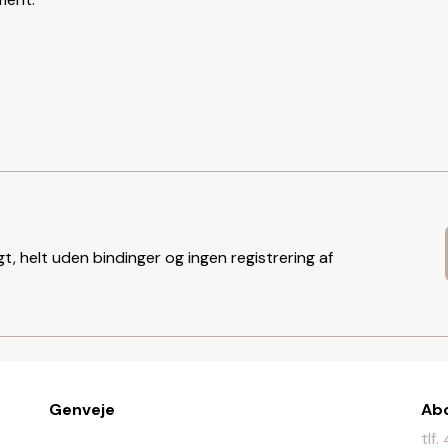
t, helt uden bindinger og ingen registrering af
Genveje
Ab
tlf