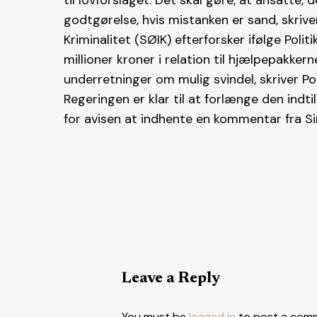
til lovforslaget. Det skal gøre, at ansatte,
godtgørelse, hvis mistanken er sand, skriv
Kriminalitet (SØIK) efterforsker ifølge Poli
millioner kroner i relation til hjælpepakke
underretninger om mulig svindel, skriver Pol
Regeringen er klar til at forlænge den indtil
for avisen at indhente en kommentar fra Si
Leave a Reply
You must be
logged in
to post a com