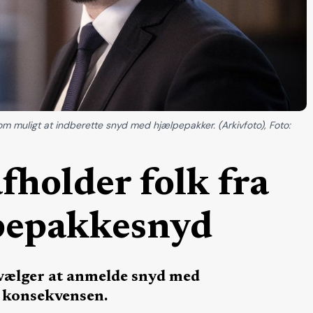
som muligt at indberette snyd med hjælpepakker. (Arkivfoto), Foto:
fholder folk fra
lpepakkesnyd
avælger at anmelde snyd med
r konsekvensen.