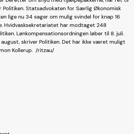
 der beretter om snyd med hjælpepakkerne, har ret til
er Politiken. Statsadvokaten for Særlig Økonomisk
tiken lige nu 34 sager om mulig svindel for knap 16
rne. Hvidvasksekretariatet har modtaget 248
itiken. Lønkompensationsordningen løber til 8. juli.
 august, skriver Politiken. Det har ikke været muligt
mon Kollerup. /ritzau/
ment.