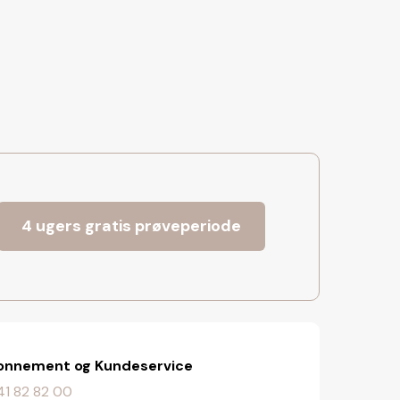
4 ugers gratis prøveperiode
onnement og Kundeservice
. 41 82 82 00