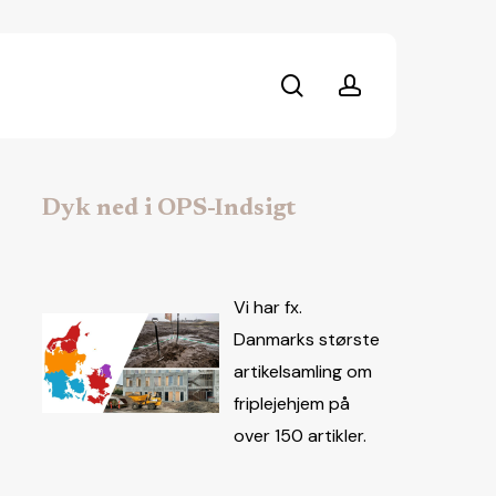
search
account
Dyk ned i OPS-Indsigt
Vi har fx.
Danmarks største
artikelsamling om
friplejehjem på
over 150 artikler.