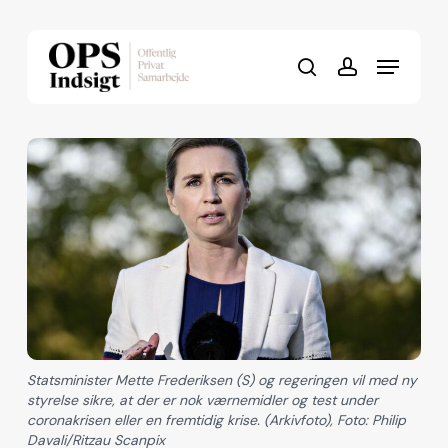
Skip
to
Menu
Close
main
search
account
Menu
content
Statsminister Mette Frederiksen (S) og regeringen vil med ny
styrelse sikre, at der er nok værnemidler og test under
coronakrisen eller en fremtidig krise. (Arkivfoto), Foto: Philip
Davali/Ritzau Scanpix