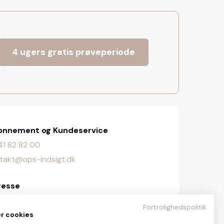
4 ugers gratis prøveperiode
onnement og Kundeservice
. 41 82 82 00
takt@ops-indsigt.dk
resse
lingevej 107, 2720 Vanløse
Fortrolighedspolitik
er cookies