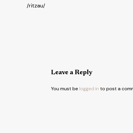
/ritzau/
Leave a Reply
You must be
logged in
to post a com