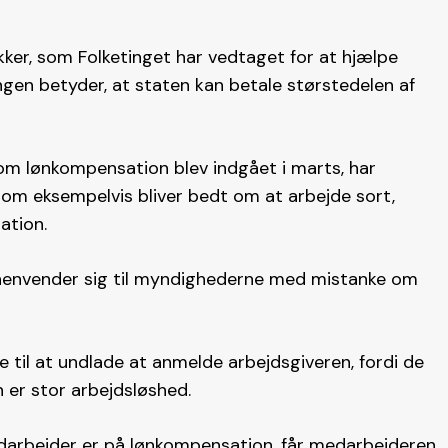
ker, som Folketinget har vedtaget for at hjælpe
en betyder, at staten kan betale størstedelen af
n om lønkompensation blev indgået i marts, har
som eksempelvis bliver bedt om at arbejde sort,
tion.
 henvender sig til myndighederne med mistanke om
e til at undlade at anmelde arbejdsgiveren, fordi de
en er stor arbejdsløshed.
medarbejder er på lønkompensation, får medarbejderen