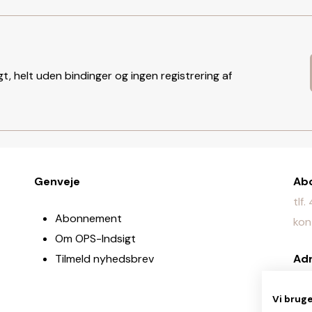
t, helt uden bindinger og ingen registrering af
Genveje
Ab
tlf
Abonnement
kon
Om OPS-Indsigt
Tilmeld nyhedsbrev
Ad
Jyl
Vi brug