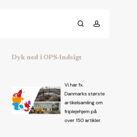
search
account
Dyk ned i OPS-Indsigt
Vi har fx.
Danmarks største
artikelsamling om
friplejehjem på
over 150 artikler.