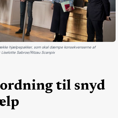
g række hjælpepakker, som skal dæmpe konsekvenserne af
: Liselotte Sabroe/Ritzau Scanpix
ordning til snyd
ælp