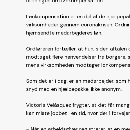
ordningen om lønkompensation.
Lønkompensation er en del af de hjælpepak
virksomheder gennem coronakrisen. Ordning
hjemsendte medarbejderes løn.
Ordføreren fortæller, at hun, siden aftale
modtaget flere henvendelser fra borgere, 
mens virksomheden modtager lønkompensa
Som det er i dag, er en medarbejder, som
snyd med en hjælpepakke, ikke anonym.
Victoria Velásquez frygter, at det får mang
kan miste jobbet i en tid, hvor der i forvej
– Når en arbejdsgiver registrerer, at en 