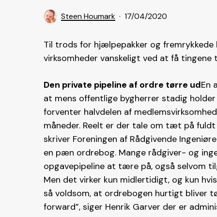
Steen Houmark
17/04/2020
Til trods for hjælpepakker og fremrykkede 
virksomheder vanskeligt ved at få tingene
Den private pipeline af ordre tørre ud
En a
at mens offentlige bygherrer stadig holder 
forventer halvdelen af medlemsvirksomhe
måneder. Reelt er der tale om tæt på fuldt
skriver Foreningen af Rådgivende Ingeniøre
en pæn ordrebog. Mange rådgiver- og ingen
opgavepipeline at tære på, også selvom til
Men det virker kun midlertidigt, og kun hv
så voldsom, at ordrebogen hurtigt bliver tøm
forward”, siger Henrik Garver der er admini