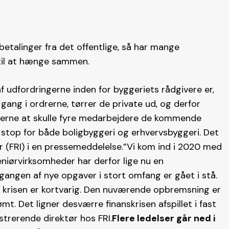
betalinger fra det offentlige, så har mange
 til at hænge sammen.
f udfordringerne inden for byggeriets rådgivere er,
gang i ordrerne, tørrer de private ud, og derfor
derne at skulle fyre medarbejdere de kommende
 stop for både boligbyggeri og erhvervsbyggeri. Det
r (FRI) i en pressemeddelelse.”Vi kom ind i 2020 med
iørvirksomheder har derfor lige nu en
gangen af nye opgaver i stort omfang er gået i stå.
is krisen er kortvarig. Den nuværende opbremsning er
t. Det ligner desværre finanskrisen afspillet i fast
strerende direktør hos FRI.
Flere ledelser går ned i