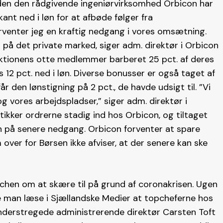
en den rådgivende ingeniørvirksomhed Orbicon har
nt ned i løn for at afbøde følger fra
venter jeg en kraftig nedgang i vores omsætning.
t på det private marked, siger adm. direktør i Orbicon
rektionens otte medlemmer barberet 25 pct. af deres
2 pct. ned i løn. Diverse bonusser er også taget af
 den lønstigning på 2 pct., de havde udsigt til. ”Vi
g vores arbejdspladser,” siger adm. direktør i
 tikker ordrerne stadig ind hos Orbicon, og tiltaget
n på senere nedgang. Orbicon forventer at spare
 over for Børsen ikke afviser, at der senere kan ske
nchen om at skære til på grund af coronakrisen. Ugen
e man læse i Sjællandske Medier at topcheferne hos
d understregede administrerende direktør Carsten Toft