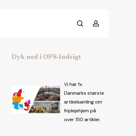
search
account
Dyk ned i OPS-Indsigt
Vi har fx.
Danmarks største
artikelsamling om
friplejehjem på
over 150 artikler.