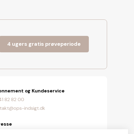
4 ugers gratis prøveperiode
onnement og Kundeservice
. 41 82 82 00
takt@ops-indsigt.dk
resse
lingevej 107, 2720 Vanløse