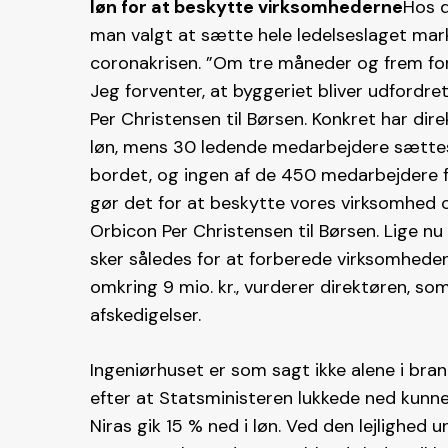
løn for at beskytte virksomhederne
Hos d
man valgt at sætte hele ledelseslaget marka
coronakrisen. ”Om tre måneder og frem for
Jeg forventer, at byggeriet bliver udfordre
Per Christensen til Børsen. Konkret har di
løn, mens 30 ledende medarbejdere sættes 1
bordet, og ingen af de 450 medarbejdere får
gør det for at beskytte vores virksomhed o
Orbicon Per Christensen til Børsen. Lige nu
sker således for at forberede virksomhede
omkring 9 mio. kr., vurderer direktøren, som
afskedigelser.
Ingeniørhuset er som sagt ikke alene i bra
efter at Statsministeren lukkede ned kunn
Niras gik 15 % ned i løn. Ved den lejlighe