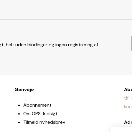
t, helt uden bindinger og ingen registrering af
Genveje
Ab
tlf
Abonnement
kon
Om OPS-Indsigt
Tilmeld nyhedsbrev
Ad
Jyl