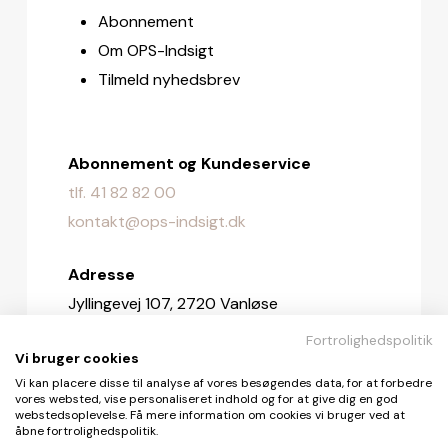
Abonnement
Om OPS-Indsigt
Tilmeld nyhedsbrev
Abonnement og Kundeservice
tlf. 41 82 82 00
kontakt@ops-indsigt.dk
Adresse
Jyllingevej 107, 2720 Vanløse
Fortrolighedspolitik
Redaktionen
Vi bruger cookies
redaktionen@ops-indsigt.dk
Vi kan placere disse til analyse af vores besøgendes data, for at forbedre
vores websted, vise personaliseret indhold og for at give dig en god
webstedsoplevelse. Få mere information om cookies vi bruger ved at
åbne fortrolighedspolitik.