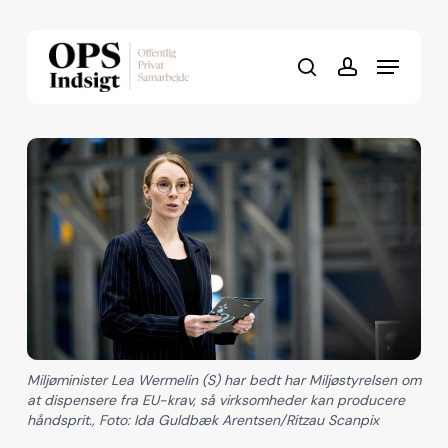
Skip
to
Menu
Close
main
search
account
Menu
content
Miljøminister Lea Wermelin (S) har bedt har Miljøstyrelsen om
at dispensere fra EU-krav, så virksomheder kan producere
håndsprit., Foto: Ida Guldbæk Arentsen/Ritzau Scanpix