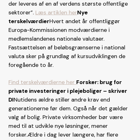
der leveres af en af verdens største offentlige
sektorer”.
Læs artiklen her
Nye
terskelværdier
Hvert andet år offentliggør
Europa-Kommissionen modværdierne i
medlemslandenes nationale valutaer.
Fastsættelsen af beløbsgrænserne i national
valuta sker på grundlag af kursudviklingen de
foregående to år.
Find terskelværdierne her
Forsker: brug for
private investeringer i plejeboliger – skriver
DI
Nutidens ældre stiller andre krav end
generationerne før dem. Også når det gælder
valg af bolig. Private virksomheder bør være
med til at udvikle nye løsninger, mener
forsker.Ældre i dag lever længere, har flere