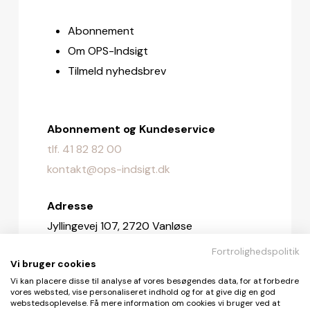
Abonnement
Om OPS-Indsigt
Tilmeld nyhedsbrev
Abonnement og Kundeservice
tlf. 41 82 82 00
kontakt@ops-indsigt.dk
Adresse
Jyllingevej 107, 2720 Vanløse
Fortrolighedspolitik
Redaktionen
Vi bruger cookies
redaktionen@ops-indsigt.dk
Vi kan placere disse til analyse af vores besøgendes data, for at forbedre
vores websted, vise personaliseret indhold og for at give dig en god
webstedsoplevelse. Få mere information om cookies vi bruger ved at