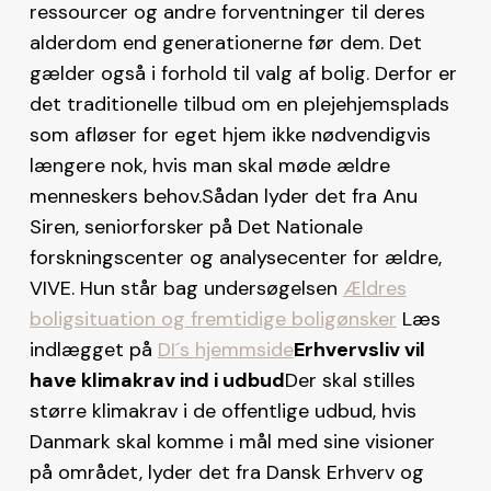
ressourcer og andre forventninger til deres
alderdom end generationerne før dem. Det
gælder også i forhold til valg af bolig. Derfor er
det traditionelle tilbud om en plejehjemsplads
som afløser for eget hjem ikke nødvendigvis
længere nok, hvis man skal møde ældre
menneskers behov.Sådan lyder det fra Anu
Siren, seniorforsker på Det Nationale
forskningscenter og analysecenter for ældre,
VIVE. Hun står bag undersøgelsen
Ældres
boligsituation og fremtidige boligønsker
Læs
indlægget på
DI´s hjemmside
Erhvervsliv vil
have klimakrav ind i udbud
Der skal stilles
større klimakrav i de offentlige udbud, hvis
Danmark skal komme i mål med sine visioner
på området, lyder det fra Dansk Erhverv og