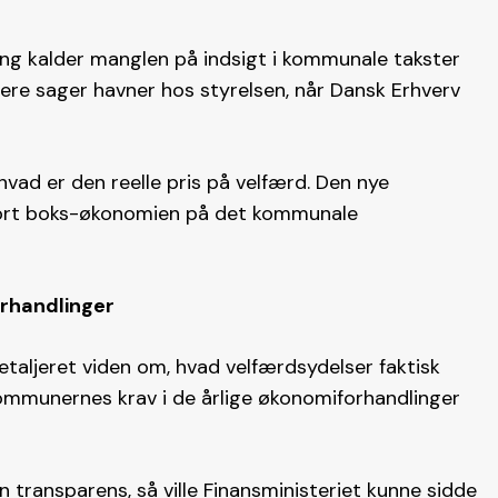
ung kalder manglen på indsigt i kommunale takster
lere sager havner hos styrelsen, når Dansk Erhverv
 hvad er den reelle pris på velfærd. Den nye
sort boks-økonomien på det kommunale
orhandlinger
aljeret viden om, hvad velfærdsydelser faktisk
kommunernes krav i de årlige økonomiforhandlinger
n transparens, så ville Finansministeriet kunne sidde