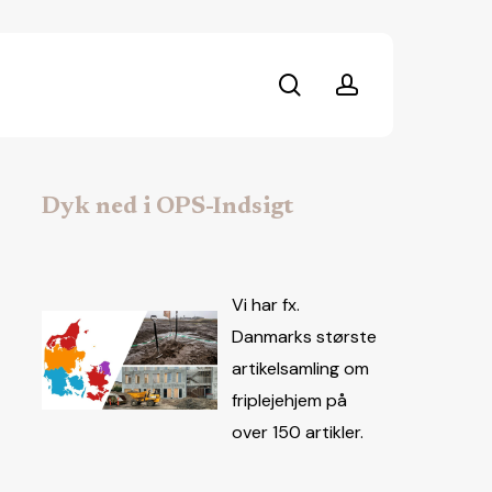
search
account
Dyk ned i OPS-Indsigt
Vi har fx.
Danmarks største
artikelsamling om
friplejehjem på
over 150 artikler.