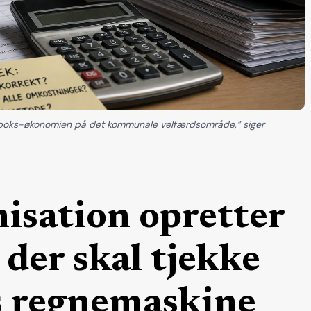
t boks-økonomien på det kommunale velfærdsområde,” siger
isation opretter
der skal tjekke
 regnemaskine