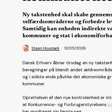
Ny takstenhed skal skabe gennems
velfærdsområderne og forbedre l
Samtidig kan enheden indirekte væ
kommuner og stat i økonomiforha
Steen Houmark
12/05/2026
Dansk Erhverv åbner tirsdag en ny takste
beregninger på blandt andet ældreområdet
og i sidste ende påvirke det økonomiske g
kommuner.
Oprettelsen af den nye kontrolenhed er in
at Konkurrence- og Forbrugerstyrelsens
ko
har modtaget sin første sag.