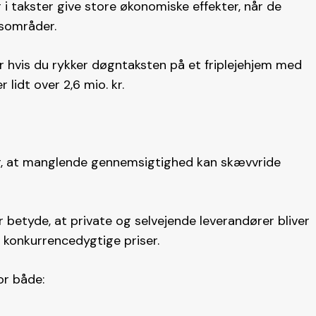
i takster give store økonomiske effekter, når de
dsområder.
er hvis du rykker døgntaksten på et friplejehjem med
 lidt over 2,6 mio. kr.
for, at manglende gennemsigtighed kan skævvride
 betyde, at private og selvejende leverandører bliver
l konkurrencedygtige priser.
or både: