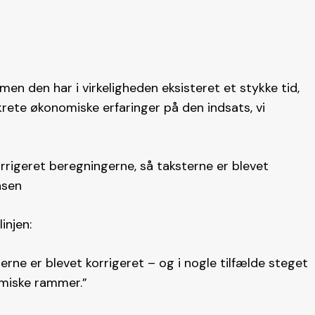
 men den har i virkeligheden eksisteret et stykke tid,
krete økonomiske erfaringer på den indsats, vi
 korrigeret beregningerne, så taksterne er blevet
nsen
injen:
sterne er blevet korrigeret – og i nogle tilfælde steget
miske rammer.”