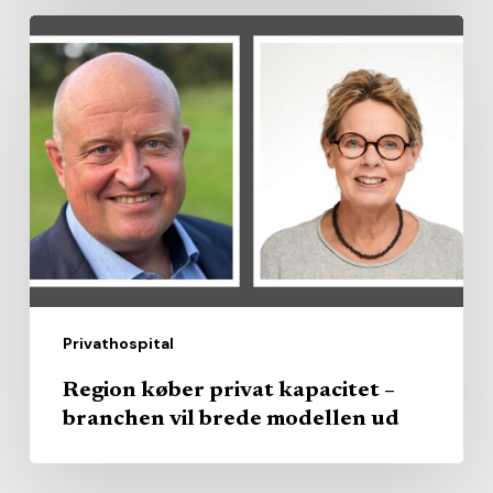
Region
køber
privat
kapacitet
–
branchen
vil
brede
modellen
ud
Privathospital
Region køber privat kapacitet –
branchen vil brede modellen ud