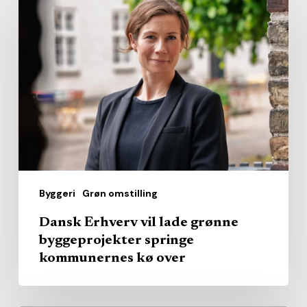
Erhverv
vil
lade
grønne
byggeprojekter
springe
kommunernes
kø
over
Byggeri
Grøn omstilling
Dansk Erhverv vil lade grønne
byggeprojekter springe
kommunernes kø over