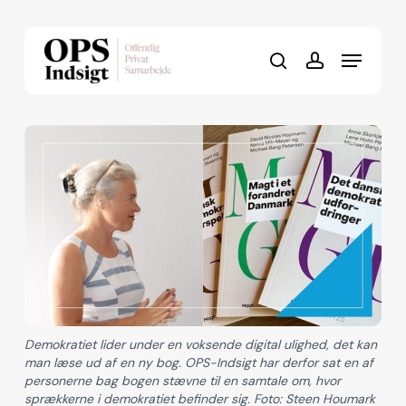
Skip
to
Menu
Close
main
search
account
Menu
content
Demokratiet lider under en voksende digital ulighed, det kan
man læse ud af en ny bog. OPS-Indsigt har derfor sat en af
personerne bag bogen stævne til en samtale om, hvor
sprækkerne i demokratiet befinder sig. Foto: Steen Houmark