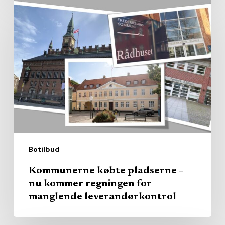
Kommunerne
købte
pladserne
–
nu
kommer
regningen
for
manglende
leverandørkontrol
Botilbud
Kommunerne købte pladserne –
nu kommer regningen for
manglende leverandørkontrol