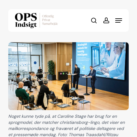
Skip
to
Menu
Close
main
search
account
Menu
content
Noget kunne tyde på, at Caroline Stage har brug for en
sprogmodel, der matcher christiansborg-lingo, det viser en
mailkorrespondance og fraværet af politiske deltagere ved
et pressemøde mandag. Foto: Thomas Traasdahl/Ritzau