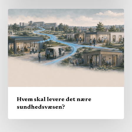
Hvem
skal
levere
det
nære
sundhedsvæsen?
Hvem skal levere det nære
sundhedsvæsen?