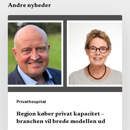
Andre nyheder
Region
køber
privat
kapacitet
–
branchen
vil
brede
modellen
ud
Privathospital
Region køber privat kapacitet –
branchen vil brede modellen ud