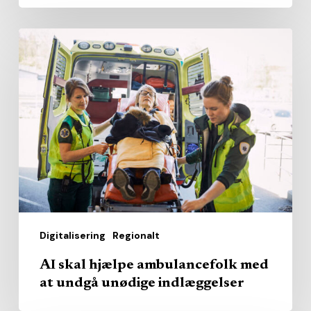
AI
skal
hjælpe
ambulancefolk
med
at
undgå
unødige
indlæggelser
Digitalisering
Regionalt
AI skal hjælpe ambulancefolk med
at undgå unødige indlæggelser