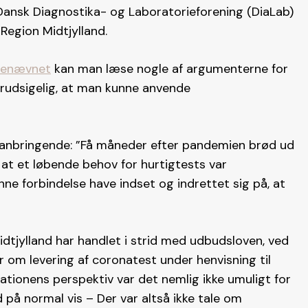
 Dansk Diagnostika- og Laboratorieforening (DiaLab)
 Region Midtjylland.
agenævnet
kan man læse nogle af argumenterne for
uforudsigelig, at man kunne anvende
bs anbringende: ”Få måneder efter pandemien brød ud
 at et løbende behov for hurtigtests var
enne forbindelse have indset og indrettet sig på, at
idtjylland har handlet i strid med udbudsloven, ved
er om levering af coronatest under henvisning til
ationens perspektiv var det nemlig ikke umuligt for
på normal vis – Der var altså ikke tale om