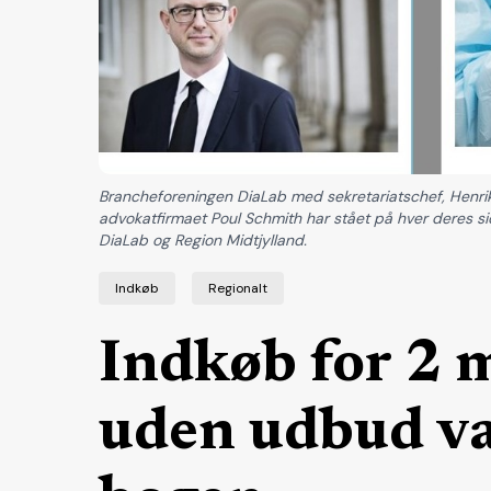
Brancheforeningen DiaLab med sekretariatschef, Henr
advokatfirmaet Poul Schmith har stået på hver deres sid
DiaLab og Region Midtjylland.
Indkøb
Regionalt
Indkøb for 2 m
uden udbud var