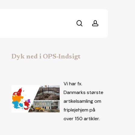
search
account
Dyk ned i OPS-Indsigt
Vi har fx.
Danmarks største
artikelsamling om
friplejehjem på
over 150 artikler.