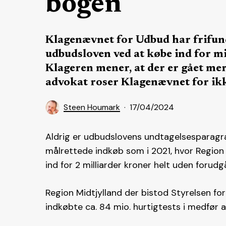
bogen
Klagenævnet for Udbud har frifund
udbudsloven ved at købe ind for m
Klageren mener, at der er gået mer
advokat roser Klagenævnet for ikke 
Steen Houmark
17/04/2024
Aldrig er udbudslovens undtagelsesparagra
målrettede indkøb som i 2021, hvor Region 
ind for 2 milliarder kroner helt uden forud
Region Midtjylland der bistod Styrelsen f
indkøbte ca. 84 mio. hurtigtests i medfør 