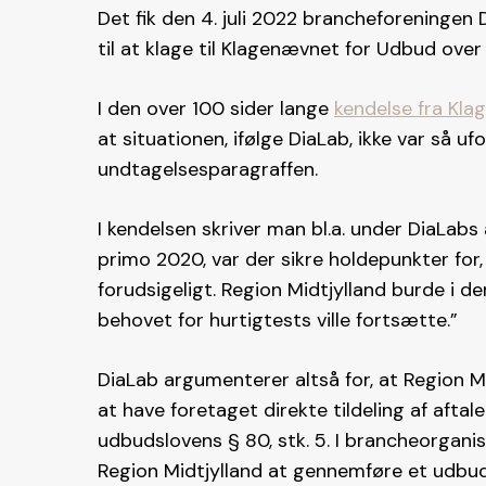
Det fik den 4. juli 2022 brancheforeningen
til at klage til Klagenævnet for Udbud over
I den over 100 sider lange
kendelse fra Kl
at situationen, ifølge DiaLab, ikke var så 
undtagelsesparagraffen.
I kendelsen skriver man bl.a. under DiaLa
primo 2020, var der sikre holdepunkter for,
forudsigeligt. Region Midtjylland burde i d
behovet for hurtigtests ville fortsætte.”
DiaLab argumenterer altså for, at Region M
at have foretaget direkte tildeling af aftal
udbudslovens § 80, stk. 5. I brancheorganis
Region Midtjylland at gennemføre et udbud 