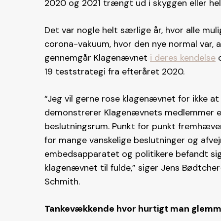
2020 og 2021 trængt ud i skyggen eller hel
Det var nogle helt særlige år, hvor alle muli
corona-vakuum, hvor den nye normal var, 
gennemgår Klagenævnet
i deres kendelse
o
19 teststrategi fra efteråret 2020.
“Jeg vil gerne rose klagenævnet for ikke at
demonstrerer Klagenævnets medlemmer en f
beslutningsrum. Punkt for punkt fremhæv
for mange vanskelige beslutninger og afvej
embedsapparatet og politikere befandt sig 
klagenævnet til fulde,” siger Jens Bødtche
Schmith.
Tankevækkende hvor hurtigt man glem