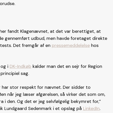
forudse.
 her fandt Klagenævnet, at det var berettiget, at
vde gennemført udbud, men havde foretaget direkte
igtests. Det fremgår af en
pressemeddelelse
hos
 og i
DK-Indkøb
kalder man det en sejr for Region
principiel sag.
g har stor respekt for nævnet. Der sidder to
 når jeg læser afgørelsen, så virker det som om,
ra i den. Og det er jeg selvfølgelig bekymret for,”
nrik Lundgaard Sedenmark i et opslag på
LinkedIn
.