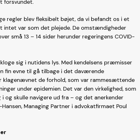
t forsvundet.
ge regler blev fleksibelt bøjet, da vi befandt os i et
at intet var som det plejede. De omstændigheder
ver små 13 – 14 sider herunder regeringens COVID-
 kloge sig i nutidens lys. Med kendelsens præmisser
in evne til gå tilbage i det daværende
er klagenævnet de forhold, som var rammesættende
ninger under epidemien. Det var den virkelighed, som
i og skulle navigere ud fra – og det anerkender
r-Hansen, Managing Partner i advokatfirmaet Poul
mer