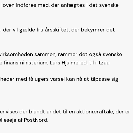
t loven indføres med, der anfægtes i det svenske
, der vil gælde fra årsskiftet, der bekymrer det
er virksomheden sammen, rammer det også svenske
 finansministerium, Lars Hjälmered, til ritzau
eder med få ugers varsel kan nå at tilpasse sig.
 henvises der blandt andet til en aktionæraftale, der er
leseje af PostNord.