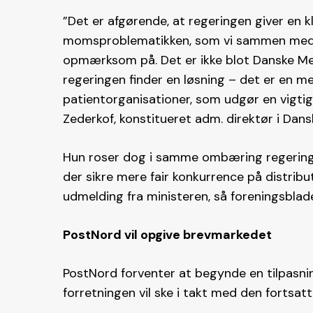
”Det er afgørende, at regeringen giver en 
momsproblematikken, som vi sammen med en
opmærksom på. Det er ikke blot Danske Med
regeringen finder en løsning – det er en me
patientorganisationer, som udgør en vigti
Zederkof, konstitueret adm. direktør i Dan
Hun roser dog i samme ombæring regeringe
der sikre mere fair konkurrence på distrib
udmelding fra ministeren, så foreningsblad
PostNord vil opgive brevmarkedet
PostNord forventer at begynde en tilpasnin
forretningen vil ske i takt med den fortsat