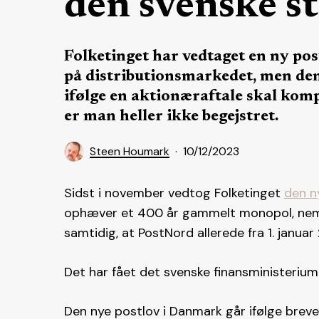
den svenske st
Folketinget har vedtaget en ny pos
på distributionsmarkedet, men den
ifølge en aktionæraftale skal ko
er man heller ikke begejstret.
Steen Houmark
10/12/2023
Sidst i november vedtog Folketinget
den n
ophæver et 400 år gammelt monopol, nemli
samtidig, at PostNord allerede fra 1. januar
Det har fået det svenske finansministerium 
Den nye postlov i Danmark går ifølge bre