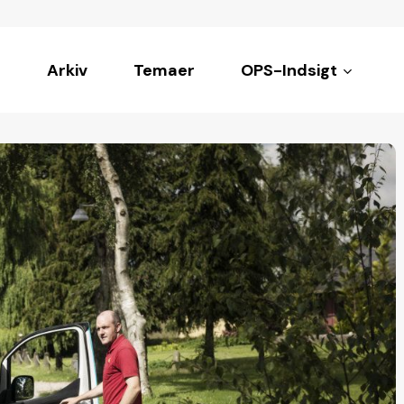
Arkiv
Temaer
OPS-Indsigt
ke