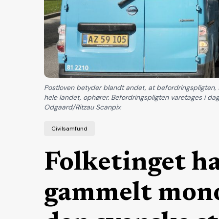
Postloven betyder blandt andet, at befordringspligten, s
hele landet, ophører. Befordringspligten varetages i dag
Odgaard/Ritzau Scanpix
Civilsamfund
Folketinget h
gammelt monop