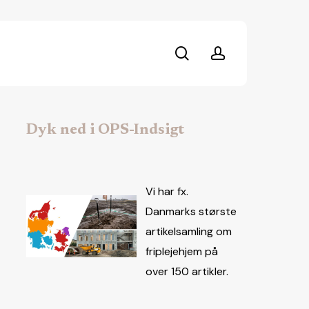
search
account
Dyk ned i OPS-Indsigt
Vi har fx.
Danmarks største
artikelsamling om
friplejehjem på
over 150 artikler.