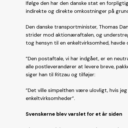
Ifølge den har den danske stat en forpligt
indirekte og direkte omkostninger på grund
Den danske transportminister, Thomas Danie
strider mod aktionæraftalen, og understreg
tog hensyn til en enkeltvirksomhed, havde d
”Den postaftale, vi har indgået, er en neutral
alle postleverandører at levere breve, pakke
siger han til Ritzau og tilføjer:
”Det ville simpelthen være ulovligt, hvis je
enkeltvirksomheder”.
Svenskerne blev varslet for et år siden