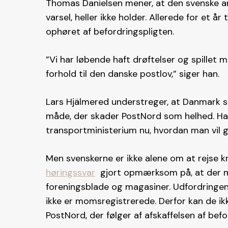
Thomas Danielsen mener, at den svenske an
varsel, heller ikke holder. Allerede for et 
ophøret af befordringspligten.
”Vi har løbende haft drøftelser og spillet m
forhold til den danske postlov,” siger han.
Lars Hjälmered understreger, at Danmark se
måde, der skader PostNord som helhed. Han 
transportministerium nu, hvordan man vil g
Men svenskerne er ikke alene om at rejse kri
høringssvar
gjort opmærksom på, at der me
foreningsblade og magasiner. Udfordringen
ikke er momsregistrerede. Derfor kan de 
PostNord, der følger af afskaffelsen af befo