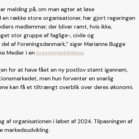
klar melding på, om man agter at løse
 række store organisationer, har gjort regeringen
iers medlemmer, der bliver ramt, hvis ikke,
get stor gruppe af faglige-, civile og
g del af Foreningsdanmark,” siger Marianne Bugge
ske Medier i en
pressemeddelelse
.
n for at have fået en ny postlov stemt igennem,
utionsmarkedet, men hun forventer en snarlig
ene kan få et tiltrængt overblik over deres økonomi.
g af organisationen i løbet af 2024. Tilpasningen af
te markedsudvikling.