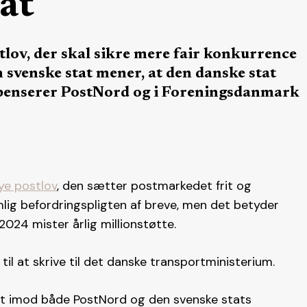
at
tlov, der skal sikre mere fair konkurrence
 svenske stat mener, at den danske stat
mpenserer PostNord og i Foreningsdanmark
ye postlov
, den sætter postmarkedet frit og
g befordringspligten af breve, men det betyder
 2024 mister årlig millionstøtte.
til at skrive til det danske transportministerium.
vet imod både PostNord og den svenske stats