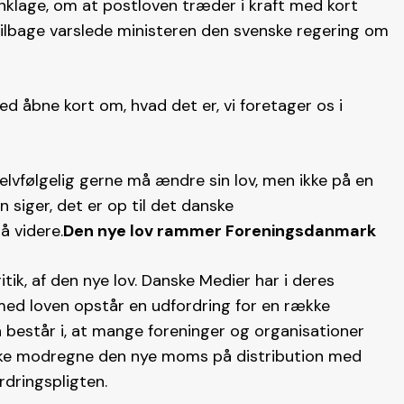
klage, om at postloven træder i kraft med kort
år tilbage varslede ministeren den svenske regering om
ed åbne kort om, hvad det er, vi foretager os i
lvfølgelig gerne må ændre sin lov, men ikke på en
siger, det er op til det danske
å videre.
Den nye lov rammer Foreningsdanmark
tik, af den nye lov. Danske Medier har i deres
d loven opstår en udfordring for en række
 består i, at mange foreninger og organisationer
ikke modregne den nye moms på distribution med
rdringspligten.