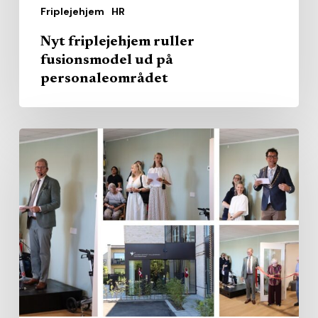
Friplejehjem
HR
Nyt friplejehjem ruller
fusionsmodel ud på
personaleområdet
Diakonissestiftelsen
har
åbnet
sit
første
friplejehjem:
“Vi
turde
prøve