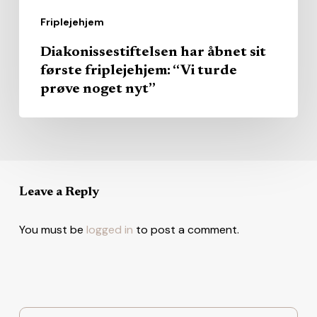
noget
Friplejehjem
nyt”
Diakonissestiftelsen har åbnet sit
første friplejehjem: “Vi turde
prøve noget nyt”
Leave a Reply
You must be
logged in
to post a comment.