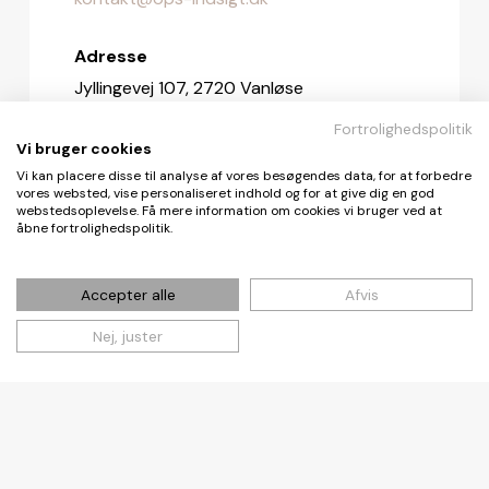
Adresse
Jyllingevej 107, 2720 Vanløse
Fortrolighedspolitik
Redaktionen
Vi bruger cookies
redaktionen@ops-indsigt.dk
Vi kan placere disse til analyse af vores besøgendes data, for at forbedre
vores websted, vise personaliseret indhold og for at give dig en god
webstedsoplevelse. Få mere information om cookies vi bruger ved at
åbne fortrolighedspolitik.
© De Fire Vinde ApS 2026
Accepter alle
Afvis
Nej, juster
Cookie- og privatlivspolitik