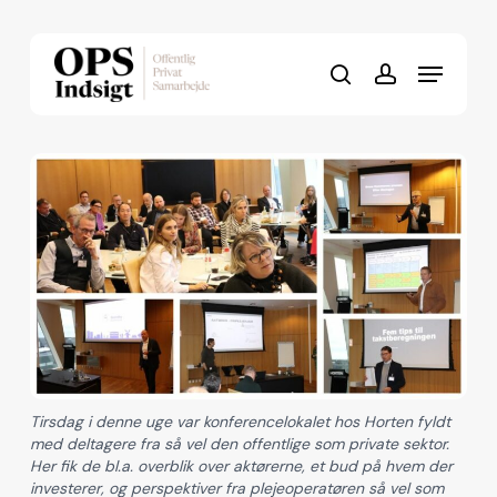
Skip
to
Menu
Close
main
search
account
Menu
content
Tirsdag i denne uge var konferencelokalet hos Horten fyldt
med deltagere fra så vel den offentlige som private sektor.
Her fik de bl.a. overblik over aktørerne, et bud på hvem der
investerer, og perspektiver fra plejeoperatøren så vel som