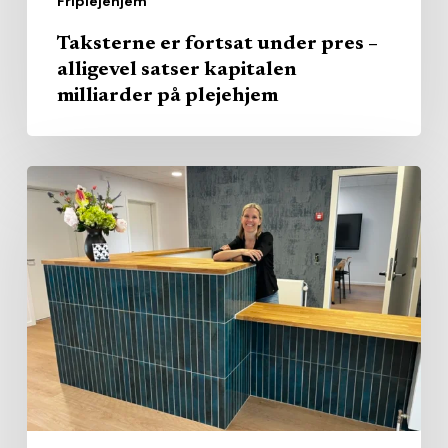
Friplejehjem
på
plejehjem
Taksterne er fortsat under pres –
alligevel satser kapitalen
milliarder på plejehjem
Nyt
friplejehjem
ruller
fusionsmodel
ud
på
personaleområdet