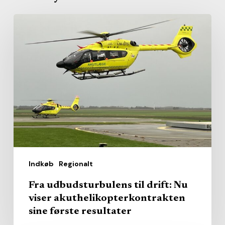
Fra
udbudsturbulens
til
drift:
Nu
viser
akuthelikopterkontrakten
sine
første
resultater
Indkøb
Regionalt
Fra udbudsturbulens til drift: Nu
viser akuthelikopterkontrakten
sine første resultater