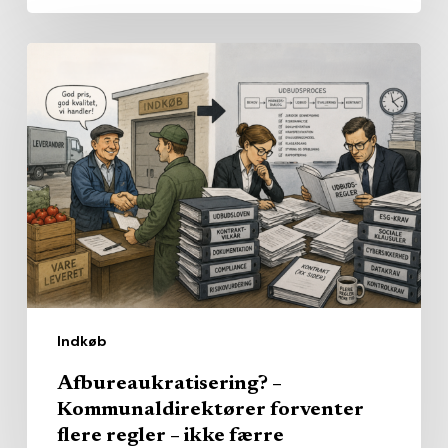
Afbureaukratisering?
–
Kommunaldirektører
forventer
flere
regler
–
ikke
færre
Indkøb
Afbureaukratisering? –
Kommunaldirektører forventer
flere regler – ikke færre