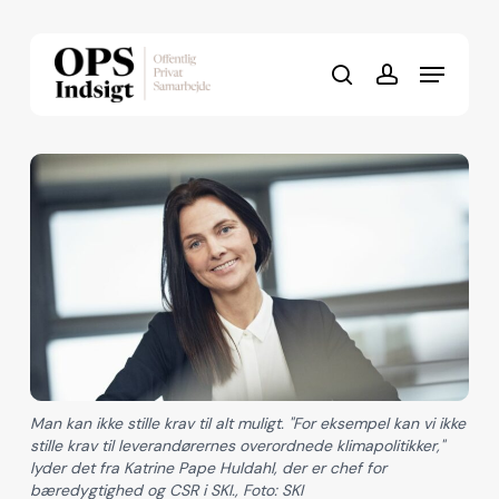
Skip
to
Menu
Close
main
search
account
Menu
content
Man kan ikke stille krav til alt muligt. "For eksempel kan vi ikke
stille krav til leverandørernes overordnede klimapolitikker,"
lyder det fra Katrine Pape Huldahl, der er chef for
bæredygtighed og CSR i SKI., Foto: SKI