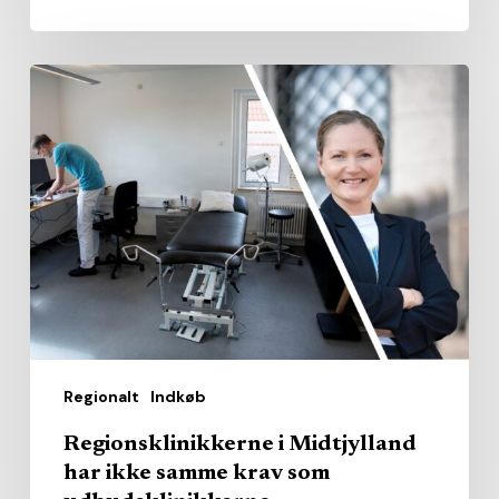
Regionsklinikkerne
i
Midtjylland
har
ikke
samme
krav
som
udbudsklinikkerne
Regionalt
Indkøb
Regionsklinikkerne i Midtjylland
har ikke samme krav som