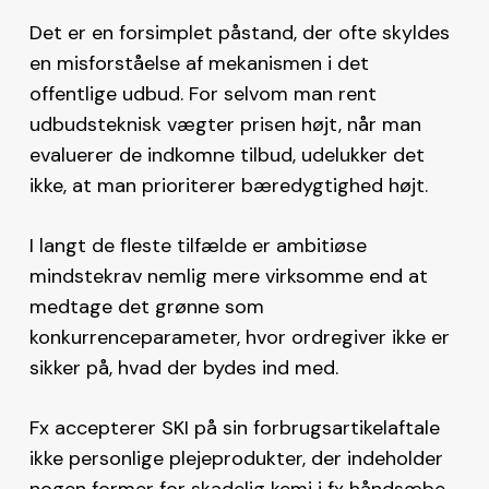
Det er en forsimplet påstand, der ofte skyldes
en misforståelse af mekanismen i det
offentlige udbud. For selvom man rent
udbudsteknisk vægter prisen højt, når man
evaluerer de indkomne tilbud, udelukker det
ikke, at man prioriterer bæredygtighed højt.
I langt de fleste tilfælde er ambitiøse
mindstekrav nemlig mere virksomme end at
medtage det grønne som
konkurrenceparameter, hvor ordregiver ikke er
sikker på, hvad der bydes ind med.
Fx accepterer SKI på sin forbrugsartikelaftale
ikke personlige plejeprodukter, der indeholder
nogen former for skadelig kemi i fx håndsæbe