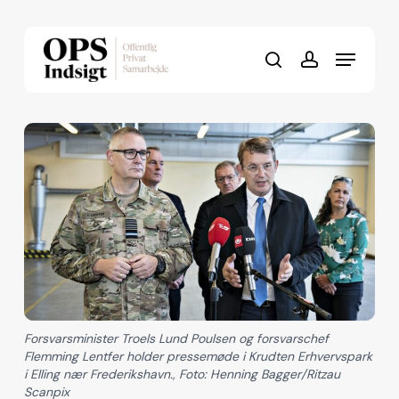
Skip
to
Menu
Close
main
search
account
Menu
content
Forsvarsminister Troels Lund Poulsen og forsvarschef
Flemming Lentfer holder pressemøde i Krudten Erhvervspark
i Elling nær Frederikshavn., Foto: Henning Bagger/Ritzau
Scanpix