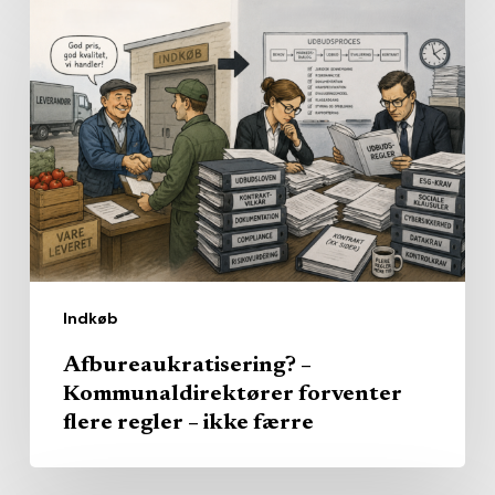
Afbureaukratisering?
–
Kommunaldirektører
forventer
flere
regler
–
ikke
færre
Indkøb
Afbureaukratisering? –
Kommunaldirektører forventer
flere regler – ikke færre