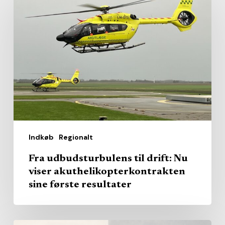
udbudsturbulens
til
drift:
Nu
viser
akuthelikopterkontrakten
sine
første
resultater
Indkøb
Regionalt
Fra udbudsturbulens til drift: Nu
viser akuthelikopterkontrakten
sine første resultater