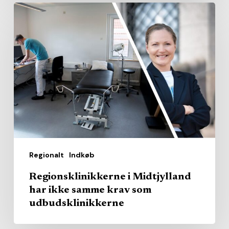
Regionsklinikkerne
i
Midtjylland
har
ikke
samme
krav
som
udbudsklinikkerne
Regionalt
Indkøb
Regionsklinikkerne i Midtjylland
har ikke samme krav som
udbudsklinikkerne