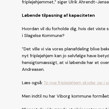
friplejehjemmet,” siger Ulrik Ahrendt-Jense
Løbende tilpasning af kapaciteten
Hvordan vil du forholde dig, hvis det viste s
i Slagelse Kommune?
”Det ville vi via vores planafdeling blive bek
nyt friplejehjem kan jo selvfølge have bet
hensigtsmæssigt, at vi løbende har et overb
Andreasen.
Læs også:
To nye friplejehjem skyder op 
Men indtil nu har Viborg kommune formået 