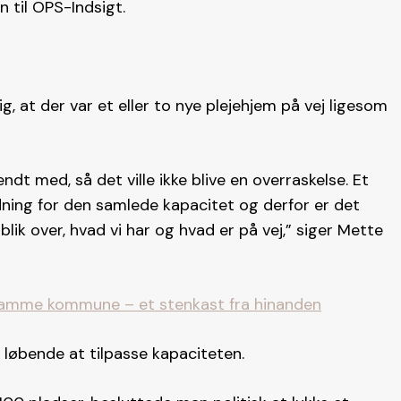
n til OPS-Indsigt.
ig, at der var et eller to nye plejehjem på vej ligesom
endt med, så det ville ikke blive en overraskelse. Et
ydning for den samlede kapacitet og derfor er det
lik over, hvad vi har og hvad er på vej,” siger Mette
i samme kommune – et stenkast fra hinanden
løbende at tilpasse kapaciteten.