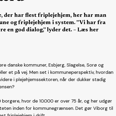
er har flest friplejehjem, her har man
e og friplejehjem i system. ”Vi har fra
re en god dialog,” lyder det. – Læs her
 flere danske kommuner, Esbjerg, Slagelse, Sorø og
eller et på vej. Men set i kommuneperspektiv, hvordan
dere i plejehjemssektoren, når der dukker stadig
rænsen?
orgere, hvor de 10.000 er over 75 år, og her udgør
citeten inden for kommunegrænsen. Det gør Viborg til
t friplejehjem i drift.