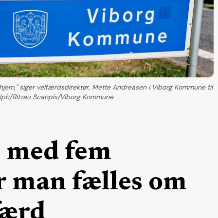
jehjem," siger velfærdsdirektør, Mette Andreasen i Viborg Kommune til
dolph/Ritzau Scanpix/Viborg Kommune
 med fem
er man fælles om
færd