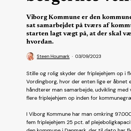
Viborg Kommune er den kommune, d
sat samarbejdet på tværs af kommun
starten lagt vægt på, at der skal væ
hvordan.
Steen Houmark
03/09/2023
Stille og rolig skyder der friplejehjem op i
Vordingborg, hvor der enten lige er åbnet 
håndterer man samarbejde, udvikling med vi
flere friplejehjem op inden for kommuneg
I Viborg Kommune har man omkring 97.000 b
fem friplejehjem 25 pct. af plejeboligkapa
den kommune i Danmark, der til dato har fles