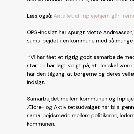
Læs også:
Antallet af friplejehjem går fre
OPS-Indsigt har spurgt Mette Andreassen, 
samarbejdet i en kommune med så mange fr
”Vi har fået et rigtig godt samarbejde med al
starten har lagt vægt på, at der skal vær
har den tilgang, at borgerne og deres velfæ
Indsigt.
Samarbejdet mellem kommunen og friplejeh
Ældre- og Aktivitetsudvalget har bl.a. gennem
samarbejdsmøde mellem politikerne, ledern
kommunen.