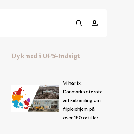
search
account
Dyk ned i OPS-Indsigt
Vi har fx.
Danmarks største
artikelsamling om
friplejehjem på
over 150 artikler.