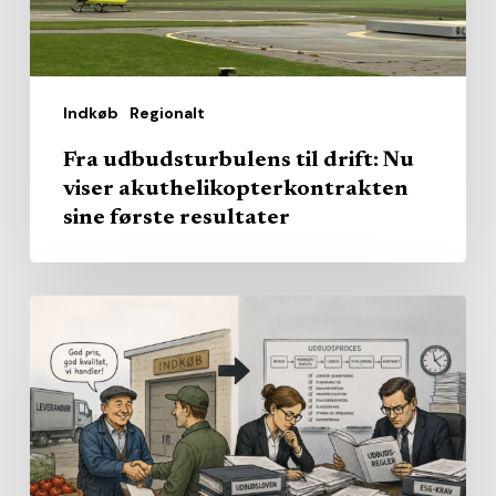
sine
første
resultater
Indkøb
Regionalt
Fra udbudsturbulens til drift: Nu
viser akuthelikopterkontrakten
sine første resultater
Afbureaukratisering?
–
Kommunaldirektører
forventer
flere
regler