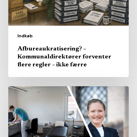
–
ikke
færre
Indkøb
Afbureaukratisering? –
Kommunaldirektører forventer
flere regler – ikke færre
Regionsklinikkerne
i
Midtjylland
har
ikke
samme