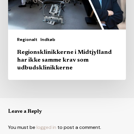
krav
som
udbudsklinikkerne
Regionalt
Indkøb
Regionsklinikkerne i Midtjylland
har ikke samme krav som
udbudsklinikkerne
Leave a Reply
You must be
logged in
to post a comment.