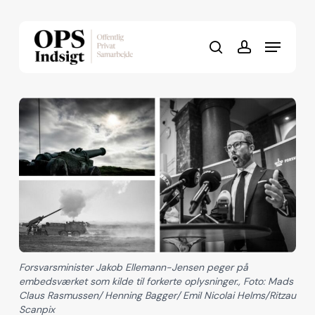
Skip
to
Menu
Close
main
search
account
Menu
content
Forsvarsminister Jakob Ellemann-Jensen peger på
embedsværket som kilde til forkerte oplysninger., Foto: Mads
Claus Rasmussen/ Henning Bagger/ Emil Nicolai Helms/Ritzau
Scanpix