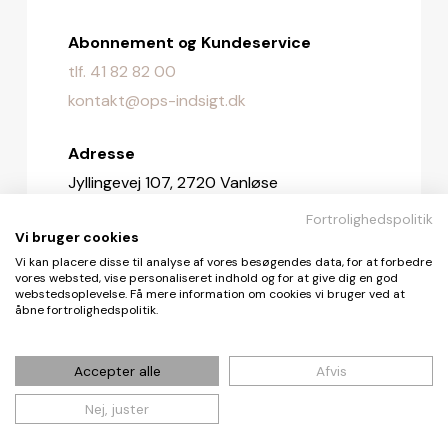
Abonnement og Kundeservice
tlf. 41 82 82 00
kontakt@ops-indsigt.dk
Adresse
Jyllingevej 107, 2720 Vanløse
Fortrolighedspolitik
Redaktionen
Vi bruger cookies
redaktionen@ops-indsigt.dk
Vi kan placere disse til analyse af vores besøgendes data, for at forbedre
vores websted, vise personaliseret indhold og for at give dig en god
webstedsoplevelse. Få mere information om cookies vi bruger ved at
åbne fortrolighedspolitik.
© De Fire Vinde ApS 2026
Accepter alle
Afvis
Nej, juster
Cookie- og privatlivspolitik