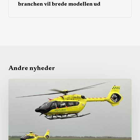
branchen vil brede modellen ud
Andre nyheder
Fra
udbudsturbulens
til
drift:
Nu
viser
akuthelikopterkontrakten