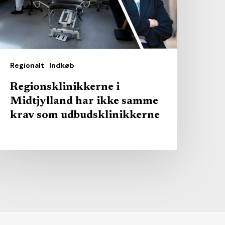
amme
rav
om
dbudsklinikkerne
Regionalt
Indkøb
Regionsklinikkerne i
Midtjylland har ikke samme
krav som udbudsklinikkerne