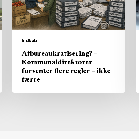
regler
s
–
k
ikke
s
færre
u
Indkøb
Afbureaukratisering? –
Kommunaldirektører
forventer flere regler – ikke
færre