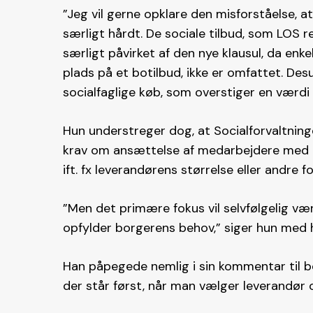
”Jeg vil gerne opklare den misforståelse, at
særligt hårdt. De sociale tilbud, som LOS 
særligt påvirket af den nye klausul, da enk
plads på et botilbud, ikke er omfattet. D
socialfaglige køb, som overstiger en værdi 
Hun understreger dog, at Socialforvaltning
krav om ansættelse af medarbejdere med et
ift. fx leverandørens størrelse eller andre f
”Men det primære fokus vil selvfølgelig væ
opfylder borgerens behov,” siger hun med h
Han påpegede nemlig i sin kommentar til bes
der står først, når man vælger leverandør o