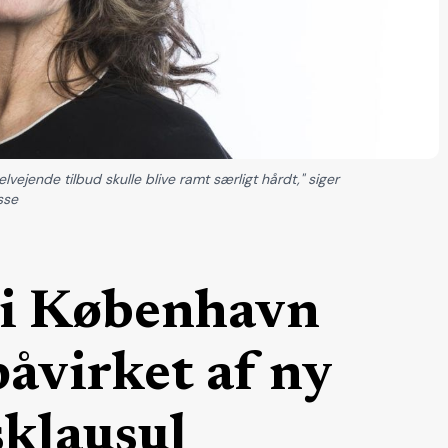
lvejende tilbud skulle blive ramt særligt hårdt," siger
sse
d i København
åvirket af ny
sklausul