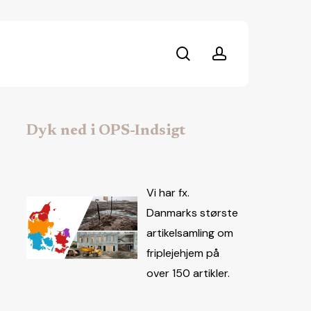
search
account
Dyk ned i OPS-Indsigt
Vi har fx.
Danmarks største
artikelsamling om
friplejehjem på
over 150 artikler.