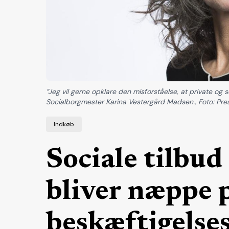
”Jeg vil gerne opklare den misforståelse, at private og se
Socialborgmester Karina Vestergård Madsen., Foto: Pre
Indkøb
Sociale tilbu
bliver næppe p
beskæftigelse