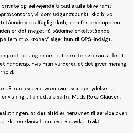
 private og selvejende tilbud skulle blive ramt
repræsenterer, vil som udgangspunkt ikke blive
eltstående socialfaglige køb, som for eksempel en
esuden er det meget få sådanne enkeltstående
på fem mio. kroner,” siger hun til OPS-Indsigt.
en godt i dialogen om det enkelte køb kan stille et
 handicap, hvis man vurderer, at det giver mening
orhold.
re på, om leverandøren kan levere en ydelse, der
envisning til en udtalelse fra Mads Roke Clausen.
lutningen, at det altid er hensynet til serviceloven,
g ikke en klausul i en leverandørkontrakt.