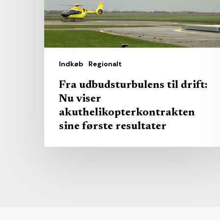
viser
akuthelikopterkontrakten
sine
første
resultater
Indkøb
Regionalt
Fra udbudsturbulens til drift:
Nu viser
akuthelikopterkontrakten
sine første resultater