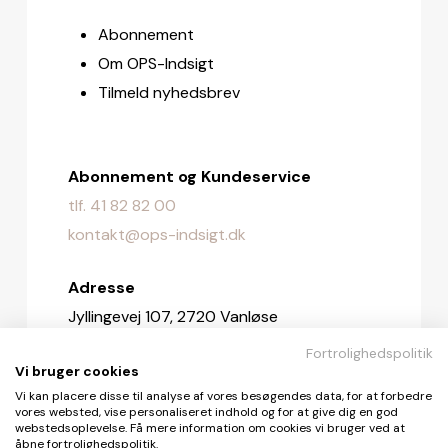
Abonnement
Om OPS-Indsigt
Tilmeld nyhedsbrev
Abonnement og Kundeservice
tlf. 41 82 82 00
kontakt@ops-indsigt.dk
Adresse
Jyllingevej 107, 2720 Vanløse
Fortrolighedspolitik
Redaktionen
Vi bruger cookies
redaktionen@ops-indsigt.dk
Vi kan placere disse til analyse af vores besøgendes data, for at forbedre
vores websted, vise personaliseret indhold og for at give dig en god
webstedsoplevelse. Få mere information om cookies vi bruger ved at
åbne fortrolighedspolitik.