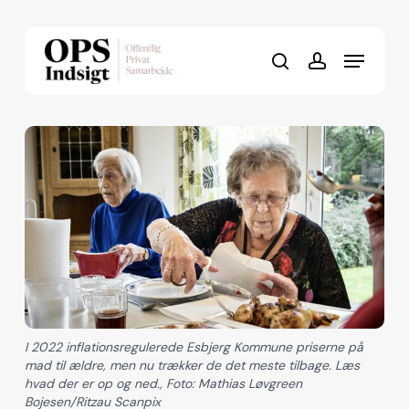
Skip
to
Menu
Close
main
search
account
Menu
content
I 2022 inflationsregulerede Esbjerg Kommune priserne på
mad til ældre, men nu trækker de det meste tilbage. Læs
hvad der er op og ned., Foto: Mathias Løvgreen
Bojesen/Ritzau Scanpix