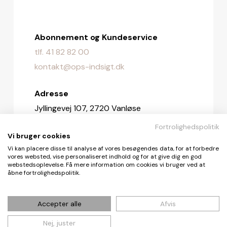
Abonnement og Kundeservice
tlf. 41 82 82 00
kontakt@ops-indsigt.dk
Adresse
Jyllingevej 107, 2720 Vanløse
Fortrolighedspolitik
Redaktionen
Vi bruger cookies
redaktionen@ops-indsigt.dk
Vi kan placere disse til analyse af vores besøgendes data, for at forbedre
vores websted, vise personaliseret indhold og for at give dig en god
webstedsoplevelse. Få mere information om cookies vi bruger ved at
åbne fortrolighedspolitik.
© De Fire Vinde ApS 2026
Accepter alle
Afvis
Nej, juster
Cookie- og privatlivspolitik