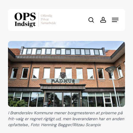
Skip
to
Menu
Close
main
search
account
Menu
content
I Brønderslev Kommune mener borgmesteren at priserne på
frit-valg er regnet rigtigt ud, men leverandøren har en anden
opfattelse., Foto: Henning Bagger/Ritzau Scanpix