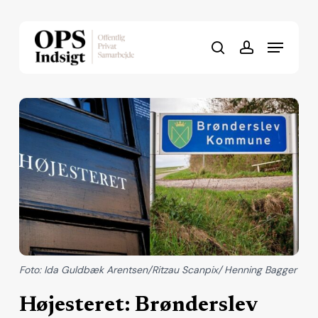
Skip
to
Menu
Close
main
search
account
Menu
content
Foto: Ida Guldbæk Arentsen/Ritzau Scanpix/ Henning Bagger
Højesteret: Brønderslev