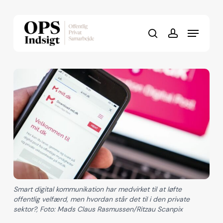
Skip
to
Menu
Close
main
search
account
Menu
content
Smart digital kommunikation har medvirket til at løfte
offentlig velfærd, men hvordan står det til i den private
sektor?, Foto: Mads Claus Rasmussen/Ritzau Scanpix