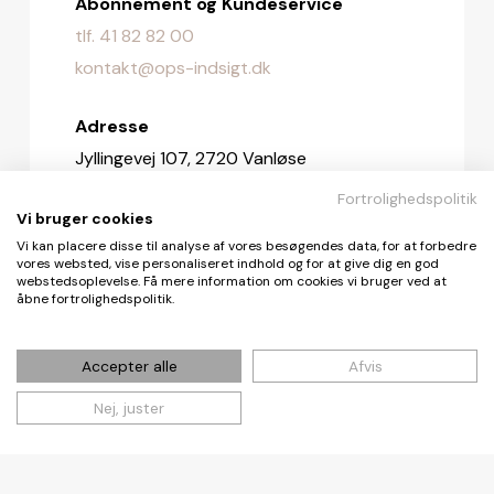
Abonnement og Kundeservice
tlf. 41 82 82 00
kontakt@ops-indsigt.dk
Adresse
Jyllingevej 107, 2720 Vanløse
Fortrolighedspolitik
Redaktionen
Vi bruger cookies
redaktionen@ops-indsigt.dk
Vi kan placere disse til analyse af vores besøgendes data, for at forbedre
vores websted, vise personaliseret indhold og for at give dig en god
webstedsoplevelse. Få mere information om cookies vi bruger ved at
åbne fortrolighedspolitik.
© De Fire Vinde ApS 2026
Accepter alle
Afvis
Nej, juster
Cookie- og privatlivspolitik