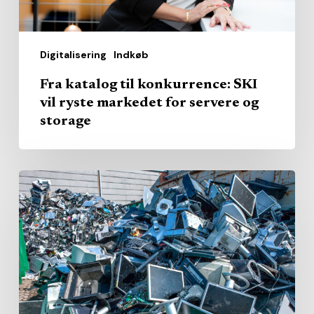
for
servere
Digitalisering
Indkøb
og
storage
Fra katalog til konkurrence: SKI
vil ryste markedet for servere og
storage
Offentligt
indkøb
i
sporskifte:
Brugt
it
bliver