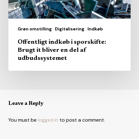
en
del
af
Grøn omstilling
Digitalisering
Indkøb
udbudssystemet
Offentligt indkøb i sporskifte:
Brugt it bliver en del af
udbudssystemet
Leave a Reply
You must be
logged in
to post a comment.