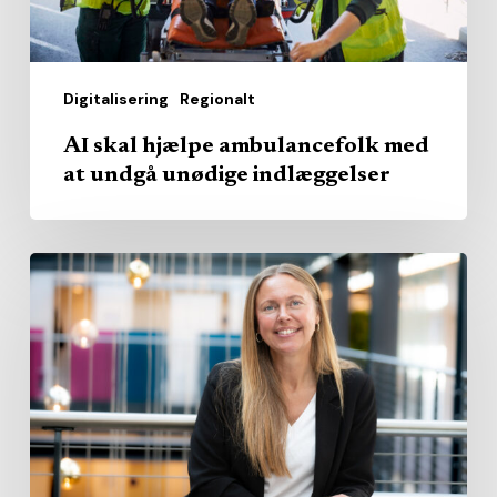
unødige
indlæggelser
Digitalisering
Regionalt
AI skal hjælpe ambulancefolk med
at undgå unødige indlæggelser
Fra
katalog
til
konkurrence:
SKI
vil
ryste
markedet