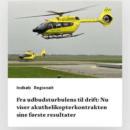
Fra
udbudsturbulens
til
drift:
Nu
viser
akuthelikopterkontrakten
sine
første
resultater
Indkøb
Regionalt
Fra udbudsturbulens til drift: Nu
viser akuthelikopterkontrakten
sine første resultater