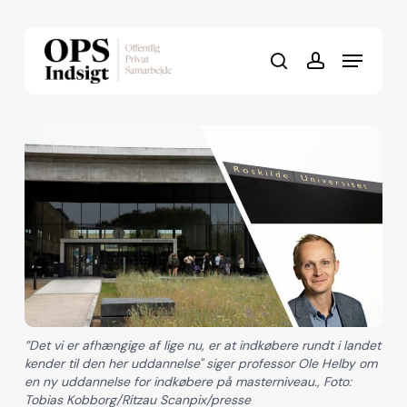
Skip
to
Menu
Close
main
search
account
Menu
content
”Det vi er afhængige af lige nu, er at indkøbere rundt i landet
kender til den her uddannelse" siger professor Ole Helby om
en ny uddannelse for indkøbere på masterniveau., Foto:
Tobias Kobborg/Ritzau Scanpix/presse