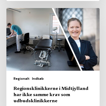
Regionsklinikkerne
i
Midtjylland
har
ikke
samme
krav
som
udbudsklinikkerne
Regionalt
Indkøb
Regionsklinikkerne i Midtjylland
har ikke samme krav som
udbudsklinikkerne