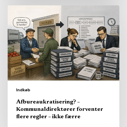
Afbureaukratisering?
–
Kommunaldirektører
forventer
flere
regler
–
ikke
færre
Indkøb
Afbureaukratisering? –
Kommunaldirektører forventer
flere regler – ikke færre