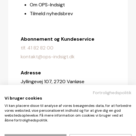
Om OPS-Indsigt
Tilmeld nyhedsbrev
Abonnement og Kundeservice
tlf. 41 82 82 00
kontakt@ops-indsigt.dk
Adresse
Jyllingevej 107, 2720 Vanløse
Fortrolighedspolitik
Redaktionen
Vi bruger cookies
redaktionen@ops-indsigt.dk
Vi kan placere disse til analyse af vores besøgendes data, for at forbedre
vores websted, vise personaliseret indhold og for at give dig en god
webstedsoplevelse. Få mere information om cookies vi bruger ved at
åbne fortrolighedspolitik.
© De Fire Vinde ApS 2026