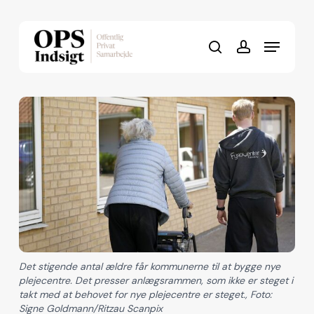
Skip
to
Menu
Close
main
search
account
Menu
content
Det stigende antal ældre får kommunerne til at bygge nye
plejecentre. Det presser anlægsrammen, som ikke er steget i
takt med at behovet for nye plejecentre er steget., Foto:
Signe Goldmann/Ritzau Scanpix