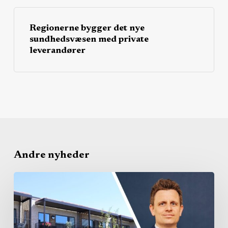
Regionerne bygger det nye
sundhedsvæsen med private
leverandører
Andre nyheder
Taksterne
er
fortsat
under