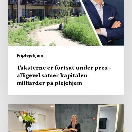
pres
–
alligevel
satser
kapitalen
milliarder
Friplejehjem
på
plejehjem
Taksterne er fortsat under pres –
alligevel satser kapitalen
milliarder på plejehjem
Nyt
friplejehjem
ruller