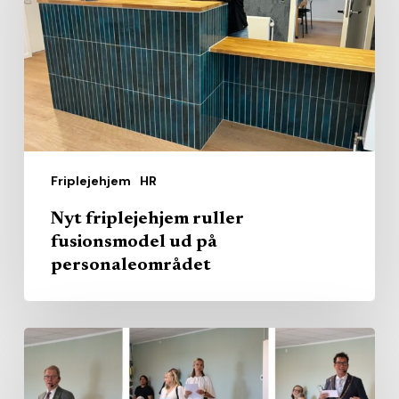
fusionsmodel
ud
på
personaleområdet
Friplejehjem
HR
Nyt friplejehjem ruller
fusionsmodel ud på
personaleområdet
Diakonissestiftelsen
har
åbnet