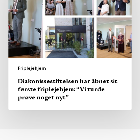
sit
første
friplejehjem:
“Vi
turde
prøve
noget
Friplejehjem
nyt”
Diakonissestiftelsen har åbnet sit
første friplejehjem: “Vi turde
prøve noget nyt”