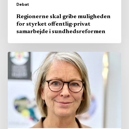
Debat
sundhedsreformen
Regionerne skal gribe muligheden
for styrket offentlig-privat
samarbejde i sundhedsreformen
Plejehjem
skal
placeres
efter
behov
–
ikke
efter
kvoter