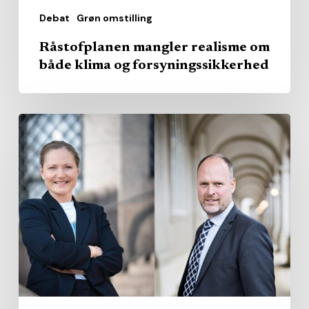
Debat
Grøn omstilling
Råstofplanen mangler realisme om
både klima og forsyningssikkerhed
Regionerne
skal
gribe
muligheden
for
styrket
offentlig-
privat
samarbejde
i