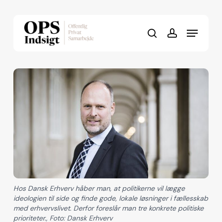
Skip
to
Menu
Close
main
search
account
Menu
content
Hos Dansk Erhverv håber man, at politikerne vil lægge
ideologien til side og finde gode, lokale løsninger i fællesskab
med erhvervslivet. Derfor foreslår man tre konkrete politiske
prioriteter., Foto: Dansk Erhverv