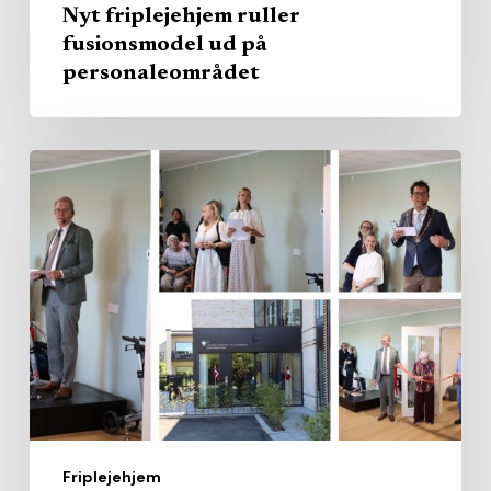
Nyt friplejehjem ruller
fusionsmodel ud på
personaleområdet
Diakonissestiftelsen
har
åbnet
sit
første
friplejehjem:
“Vi
turde
prøve
noget
Friplejehjem
nyt”