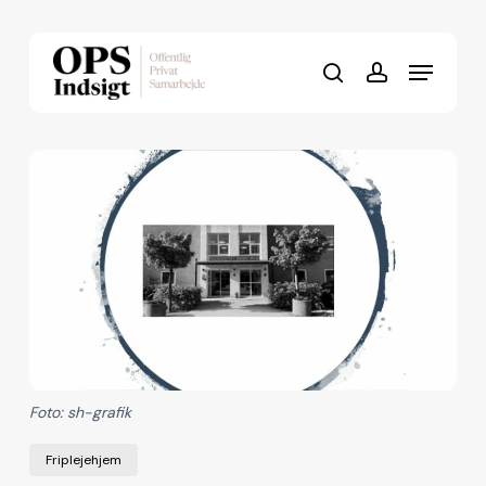
Skip
to
Menu
Close
main
search
account
Menu
content
Foto: sh-grafik
Friplejehjem