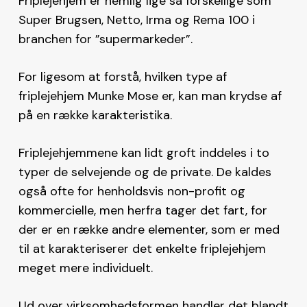
Friplejehjem er nemlig lige så forskellige som
Super Brugsen, Netto, Irma og Rema 100 i
branchen for ”supermarkeder”.
For ligesom at forstå, hvilken type af
friplejehjem Munke Mose er, kan man krydse af
på en række karakteristika.
Friplejehjemmene kan lidt groft inddeles i to
typer de selvejende og de private. De kaldes
også ofte for henholdsvis non-profit og
kommercielle, men herfra tager det fart, for
der er en række andre elementer, som er med
til at karakteriserer det enkelte friplejehjem
meget mere individuelt.
Ud over virksomhedsformen handler det blandt