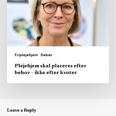
efter
behov
–
ikke
efter
kvoter
Friplejehjem
Debat
Plejehjem skal placeres efter
behov – ikke efter kvoter
Leave a Reply