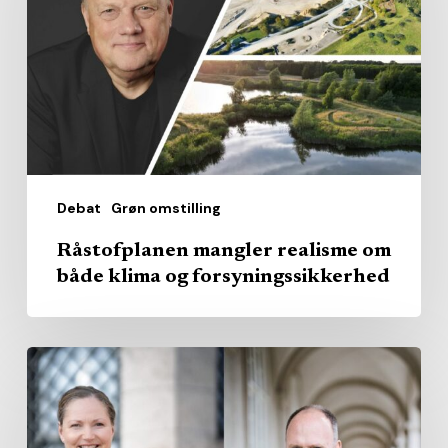
om
både
klima
og
forsyningssikkerhed
Debat
Grøn omstilling
Råstofplanen mangler realisme om
både klima og forsyningssikkerhed
Regionerne
skal
gribe
muligheden