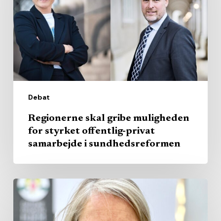
for
styrket
offentlig-
privat
samarbejde
i
Debat
sundhedsreformen
Regionerne skal gribe muligheden
for styrket offentlig-privat
samarbejde i sundhedsreformen
Plejehjem
skal
placeres