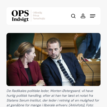
Skip
to
Menu
Close
main
search
account
Menu
content
De Radikales politiske leder, Morten Østergaard, vil have
hurtig politisk handling, efter at han har læst et notat fra
Statens Serum Institut, der leder i retning af en mulighed for
at genåbne for mange i liberale erhverv. (Arkivfoto), Foto: