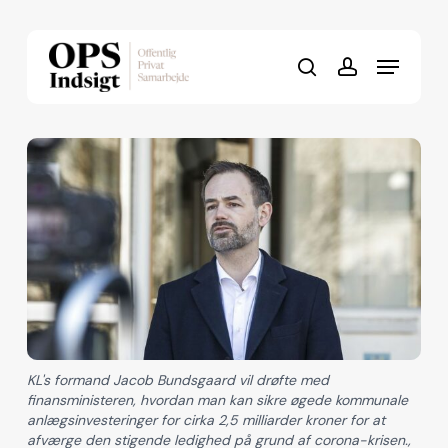
Skip
to
Menu
Close
main
search
account
Menu
content
KL's formand Jacob Bundsgaard vil drøfte med
finansministeren, hvordan man kan sikre øgede kommunale
anlægsinvesteringer for cirka 2,5 milliarder kroner for at
afværge den stigende ledighed på grund af corona-krisen.,