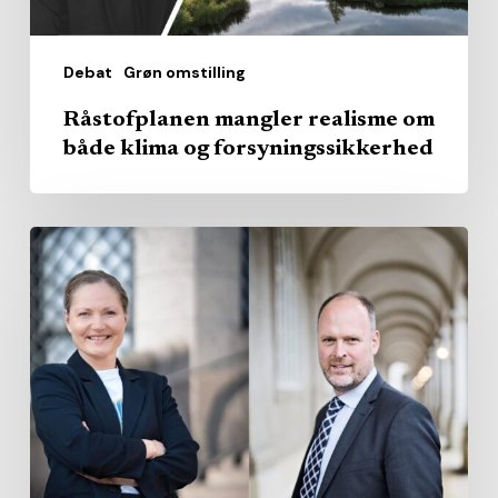
Debat
Grøn omstilling
Råstofplanen mangler realisme om
både klima og forsyningssikkerhed
Regionerne
skal
gribe
muligheden
for
styrket
offentlig-
privat