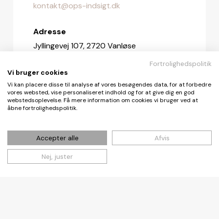
kontakt@ops-indsigt.dk
Adresse
Jyllingevej 107, 2720 Vanløse
Fortrolighedspolitik
Redaktionen
Vi bruger cookies
redaktionen@ops-indsigt.dk
Vi kan placere disse til analyse af vores besøgendes data, for at forbedre
vores websted, vise personaliseret indhold og for at give dig en god
webstedsoplevelse. Få mere information om cookies vi bruger ved at
åbne fortrolighedspolitik.
© De Fire Vinde ApS 2026
Accepter alle
Afvis
Nej, juster
Cookie- og privatlivspolitik