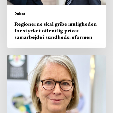
samarbejde
i
Debat
sundhedsreformen
Regionerne skal gribe muligheden
for styrket offentlig-privat
samarbejde i sundhedsreformen
Plejehjem
skal
placeres
efter
behov
–
ikke
efter