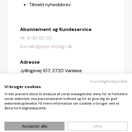
Tilmeld nyhedsbrev
Abonnement og Kundeservice
tlf. 41 82 82 00
kontakt@ops-indsigt.dk
Adresse
Jyllingevej 107, 2720 Vanløse
Fortrolighedspolitik
Redaktionen
Vi bruger cookies
redaktionen@ops-indsigt.dk
Vi kan placere disse til analyse af vores besøgendes data, for at forbedre
vores websted, vise personaliseret indhold og for at give dig en god
webstedsoplevelse. Få mere information om cookies vi bruger ved at
åbne fortrolighedspolitik.
© De Fire Vinde ApS 2026
Accepter alle
Afvis