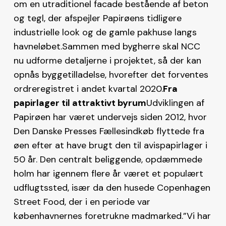
om en utraditionel facade bestående af beton
og tegl, der afspejler Papirøens tidligere
industrielle look og de gamle pakhuse langs
havneløbet.Sammen med bygherre skal NCC
nu udforme detaljerne i projektet, så der kan
opnås byggetilladelse, hvorefter det forventes
ordreregistret i andet kvartal 2020.
Fra
papirlager til attraktivt byrum
Udviklingen af
Papirøen har været undervejs siden 2012, hvor
Den Danske Presses Fællesindkøb flyttede fra
øen efter at have brugt den til avispapirlager i
50 år. Den centralt beliggende, opdæmmede
holm har igennem flere år været et populært
udflugtssted, især da den husede Copenhagen
Street Food, der i en periode var
københavnernes foretrukne madmarked.”Vi har