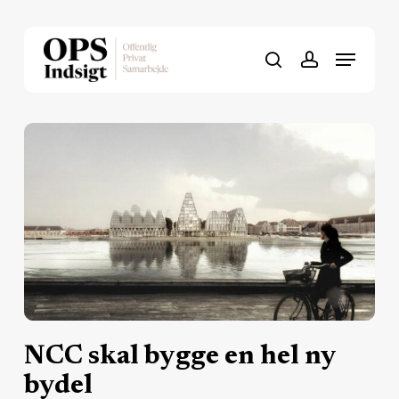
Skip
to
Menu
Close
main
search
account
Menu
content
NCC skal bygge en hel ny
bydel