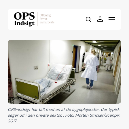
Skip
to
Menu
Close
main
search
account
Menu
content
OPS-Indsigt har talt med en af de sygeplejersker, der typisk
søger ud i den private sektor. , Foto: Morten Stricker/Scanpix
2017