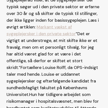
typisk søger ud i den private sektor er erfarne
over 30 år og så skifter de typisk til stillinger,
der ikke ligger inden for basissygeplejen.
Læs i
øvrigt artiklen:
Markant vækst af
sygeplejersker i den private sektor
”Det er
vigtigt at understrege, at mit skifte ikke er et
fravalg, men om et personligt tilvalg, for jeg
har altid været glad for at være i det
offentlige, så derfor er skiftet et stort
skridt.”Fortællere Louise Rolff, da OPS-indsigt
taler med hende. Louise er uddannet
sygeplejersker og efterfølgende kandidat fra
sundhedsfagligt fakultet på Københavns
Universitet.Hun har tidligere arbejdet som
risikomanager i hospitalsvæsnet, men blev for
headhuntet som kvalitetsudvikler til Attendo