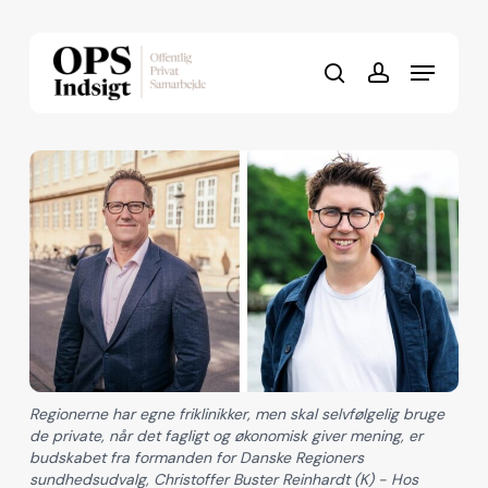
Skip
to
Menu
Close
main
search
account
Menu
content
Regionerne har egne friklinikker, men skal selvfølgelig bruge
de private, når det fagligt og økonomisk giver mening, er
budskabet fra formanden for Danske Regioners
sundhedsudvalg, Christoffer Buster Reinhardt (K) - Hos