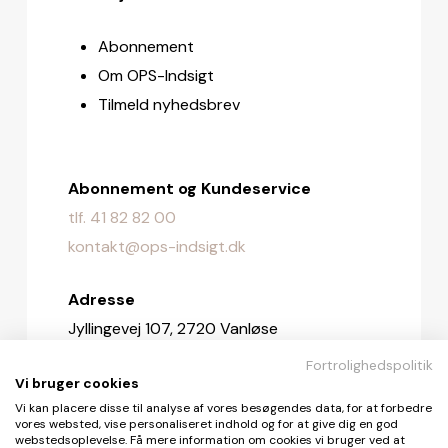
Abonnement
Om OPS-Indsigt
Tilmeld nyhedsbrev
Abonnement og Kundeservice
tlf. 41 82 82 00
kontakt@ops-indsigt.dk
Adresse
Jyllingevej 107, 2720 Vanløse
Fortrolighedspolitik
Redaktionen
Vi bruger cookies
redaktionen@ops-indsigt.dk
Vi kan placere disse til analyse af vores besøgendes data, for at forbedre
vores websted, vise personaliseret indhold og for at give dig en god
webstedsoplevelse. Få mere information om cookies vi bruger ved at