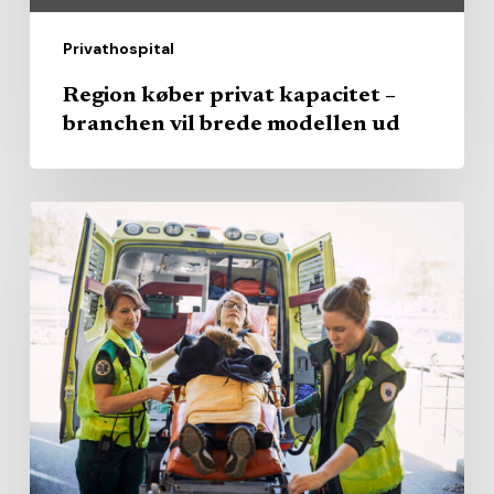
ud
Privathospital
Region køber privat kapacitet –
branchen vil brede modellen ud
AI
skal
hjælpe
ambulancefolk
med
at
undgå
unødige
indlæggelser