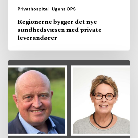
Privathospital
Ugens OPS
Regionerne bygger det nye
sundhedsvæsen med private
leverandører
Region
køber
privat
kapacitet
–
branchen
vil
brede
modellen