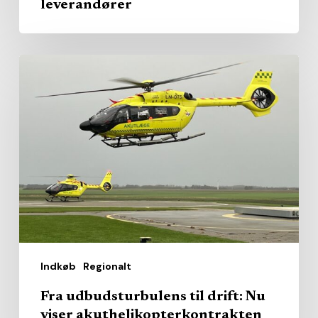
leverandører
Fra
udbudsturbulens
til
drift:
Nu
viser
akuthelikopterkontrakten
sine
første
resultater
Indkøb
Regionalt
Fra udbudsturbulens til drift: Nu
viser akuthelikopterkontrakten