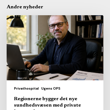
Andre nyheder
Regionerne
bygger
det
nye
sundhedsvæsen
med
private
leverandører
Privathospital
Ugens OPS
Regionerne bygger det nye
sundhedsvæsen med private