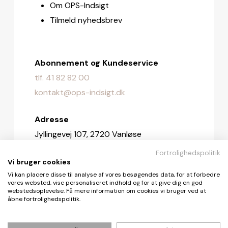
Om OPS-Indsigt
Tilmeld nyhedsbrev
Abonnement og Kundeservice
tlf. 41 82 82 00
kontakt@ops-indsigt.dk
Adresse
Jyllingevej 107, 2720 Vanløse
Fortrolighedspolitik
Redaktionen
Vi bruger cookies
redaktionen@ops-indsigt.dk
Vi kan placere disse til analyse af vores besøgendes data, for at forbedre
vores websted, vise personaliseret indhold og for at give dig en god
webstedsoplevelse. Få mere information om cookies vi bruger ved at
åbne fortrolighedspolitik.
© De Fire Vinde ApS 2026