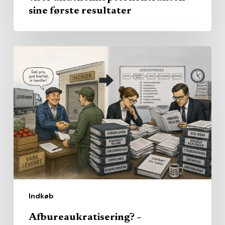
sine første resultater
Afbureaukratisering?
–
Kommunaldirektører
forventer
flere
regler
–
ikke
færre
Indkøb
Afbureaukratisering? –