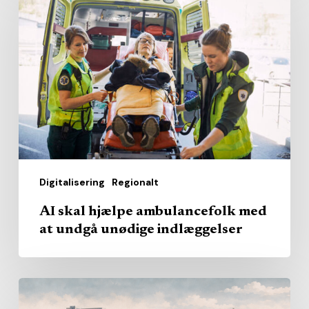
skal
hjælpe
ambulancefolk
med
at
undgå
unødige
indlæggelser
Digitalisering
Regionalt
AI skal hjælpe ambulancefolk med
at undgå unødige indlæggelser
Hvem
skal