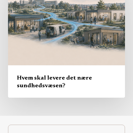
levere
det
nære
sundhedsvæsen?
Hvem skal levere det nære
sundhedsvæsen?