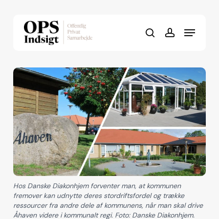
Skip
to
Menu
Close
main
search
account
Menu
content
Hos Danske Diakonhjem forventer man, at kommunen
fremover kan udnytte deres stordriftsfordel og trække
ressourcer fra andre dele af kommunens, når man skal drive
Åhaven videre i kommunalt regi. Foto: Danske Diakonhjem.