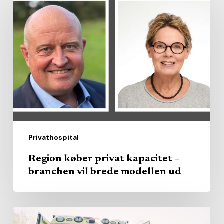
køber
privat
kapacitet
–
branchen
vil
brede
modellen
ud
Privathospital
Region køber privat kapacitet –
branchen vil brede modellen ud
AI